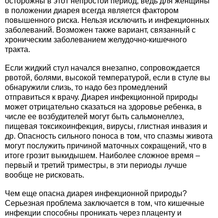
осторожны в этот непростой период, ведь для женщины
в положении диарея всегда является фактором
повышенного риска. Нельзя исключить и инфекционных
заболеваний. Возможен также вариант, связанный с
хроническим заболеванием желудочно-кишечного
тракта.
Если жидкий стул начался внезапно, сопровождается
рвотой, болями, высокой температурой, если в стуле вы
обнаружили слизь, то надо без промедлений
отправиться к врачу. Диарея инфекционной природы
может отрицательно сказаться на здоровье ребенка, в
числе ее возбудителей могут быть сальмонеллез,
пищевая токсикоинфекция, вирусы, глистная инвазия и
др. Опасность сильного поноса в том, что спазмы живота
могут послужить причиной маточных сокращений, что в
итоге грозит выкидышем. Наиболее сложное время –
первый и третий триместры, в эти периоды лучше
вообще не рисковать.
Чем еще опасна диарея инфекционной природы?
Серьезная проблема заключается в том, что кишечные
инфекции способны проникать через плаценту и