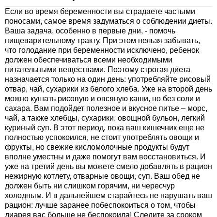
Если во время беременности вы страдаете частыми
поносами, самое время задуматься о соблюдении диеты.
Ваша задача, особенно в первые дни, - помочь
пищеварительному тракту. При этом нельзя забывать,
что голодание при беременности исключено, ребенок
должен обеспечиваться всеми необходимыми
питательными веществами. Поэтому строгая диета
назначается только на один день: употребляйте рисовый
отвар, чай, сухарики из белого хлеба. Уже на второй день
можно кушать рисовую и овсяную каши, но без соли и
сахара. Вам подойдет полезное и вкусное питье – морс,
чай, а также хлебцы, сухарики, овощной бульон, легкий
куриный суп. В этот период, пока ваш кишечник еще не
полностью успокоился, не стоит употреблять овощи и
фрукты, но свежие кисломолочные продукты будут
вполне уместны и даже помогут вам восстановиться. И
уже на третий день вы можете смело добавлять в рацион
нежирную котлету, отварные овощи, суп. Ваш обед не
должен быть ни слишком горячим, ни чересчур
холодным. И в дальнейшем старайтесь не нарушать ваш
рацион: лучше заранее побеспокоиться о том, чтобы
диарея вас больше не беспокоила! Следите за сроком