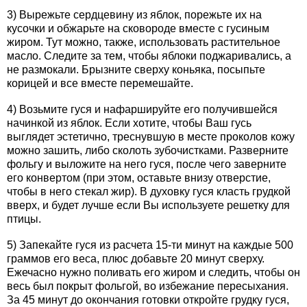
3) Вырежьте сердцевину из яблок, порежьте их на
кусочки и обжарьте на сковороде вместе с гусиным
жиром. Тут можно, также, использовать растительное
масло. Следите за тем, чтобы яблоки поджаривались, а
не размокали. Брызните сверху коньяка, посыпьте
корицей и все вместе перемешайте.
4) Возьмите гуся и нафаршируйте его получившейся
начинкой из яблок. Если хотите, чтобы Ваш гусь
выглядет эстетично, треснувшую в месте проколов кожу
можно зашить, либо сколоть зубочистками. Разверните
фольгу и выложите на него гуся, после чего заверните
его конвертом (при этом, оставьте внизу отверстие,
чтобы в него стекал жир). В духовку гуся класть грудкой
вверх, и будет лучше если Вы используете решетку для
птицы.
5) Запекайте гуся из расчета 15-ти минут на каждые 500
граммов его веса, плюс добавьте 20 минут сверху.
Ежечасно нужно поливать его жиром и следить, чтобы он
весь был покрыт фольгой, во избежание пересыхания.
За 45 минут до окончания готовки откройте грудку гуся,