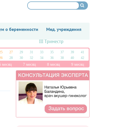
м о беременности
Мед. учреждения
III Триместр
25
27
29
31
33
35
37
39
41
26
28
30
32
34
36
38
40
42
6 месяц
7 месяц
8 месяц
9 месяц