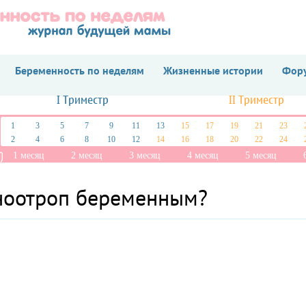
Беременность по неделям
Жизненные истории
Фору
I Триместр
II Триместр
1
3
5
7
9
11
13
15
17
19
21
23
2
4
6
8
10
12
14
16
18
20
22
24
1 месяц
2 месяц
3 месяц
4 месяц
5 месяц
ноотроп беременным?