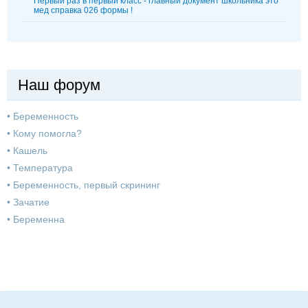
Первый раз в первый класс - главный документ школьника это
мед справка 026 формы !
Наш форум
•
Беременность
•
Кому помогла?
•
Кашель
•
Температура
•
Беременность, первый скрининг
•
Зачатие
•
Беременна