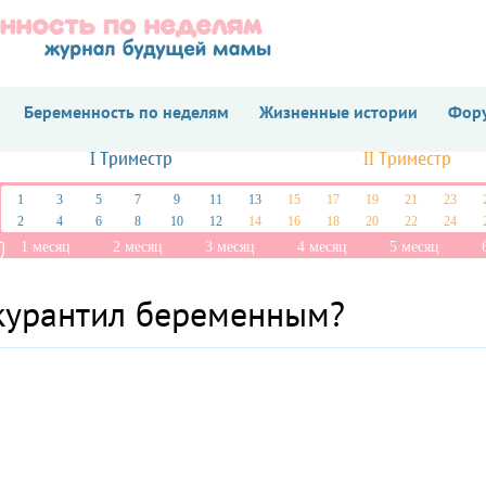
Беременность по неделям
Жизненные истории
Фору
I Триместр
II Триместр
1
3
5
7
9
11
13
15
17
19
21
23
2
4
6
8
10
12
14
16
18
20
22
24
1 месяц
2 месяц
3 месяц
4 месяц
5 месяц
курантил беременным?