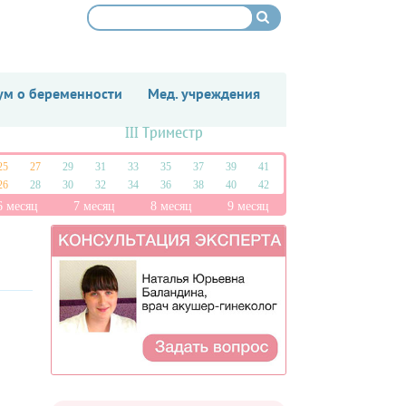
м о беременности
Мед. учреждения
III Триместр
25
27
29
31
33
35
37
39
41
26
28
30
32
34
36
38
40
42
6 месяц
7 месяц
8 месяц
9 месяц