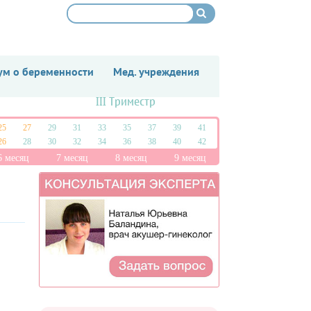
м о беременности
Мед. учреждения
III Триместр
25
27
29
31
33
35
37
39
41
26
28
30
32
34
36
38
40
42
6 месяц
7 месяц
8 месяц
9 месяц