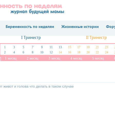
Беременность по неделям
Жизненные истории
Фору
I Триместр
II Триместр
1
3
5
7
9
11
13
15
17
19
21
23
2
4
6
8
10
12
14
16
18
20
22
24
1 месяц
2 месяц
3 месяц
4 месяц
5 месяц
 живот и голова что делать в таком случае