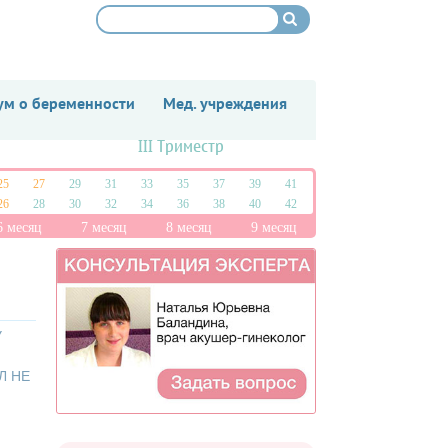
м о беременности
Мед. учреждения
III Триместр
25
27
29
31
33
35
37
39
41
26
28
30
32
34
36
38
40
42
6 месяц
7 месяц
8 месяц
9 месяц
У
Л НЕ