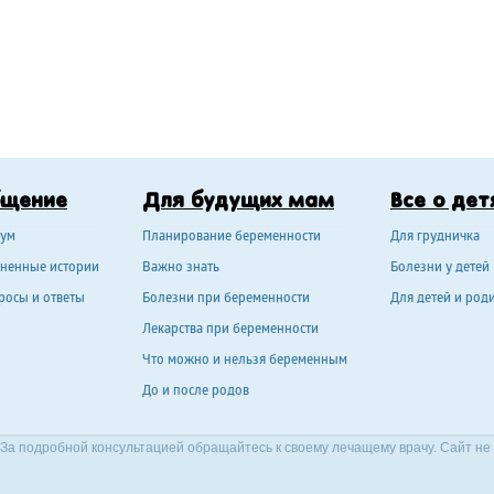
бщение
Для будущих мам
Все о дет
ум
Планирование беременности
Для грудничка
ненные истории
Важно знать
Болезни у детей
росы и ответы
Болезни при беременности
Для детей и род
Лекарства при беременности
Что можно и нельзя беременным
До и после родов
За подробной консультацией обращайтесь к своему лечащему врачу. Сайт не