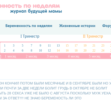
Беременность по неделям
Жизненные истории
Фору
I Триместр
II Триместр
1
3
5
7
9
11
13
15
17
19
21
23
2
4
6
8
10
12
14
16
18
20
22
24
1 месяц
2 месяц
3 месяц
4 месяц
5 месяц
 ОН КОНЧИЛ ПОТОМ БЫЛИ МЕСЯЧНЫЕ И В СЕНТЯБРЕ БЫЛИ НО 
 ПОЧТИ ЗА ДВЕ НЕДЕЛИ БОЛИТ ГРУДЬ В ОКТЯБРЕ НЕ БОЛИТ
Ь 28 СЕКСА УЖЕ НЕ БЫЛО С АВГУСТА ПОСКОЛЬКУ МУЖ УЕХА
 ЗА ОТВЕТ!!!! НЕ ЗНАЮ БЕРЕМЕНОСТЬ ЛИ ЭТО