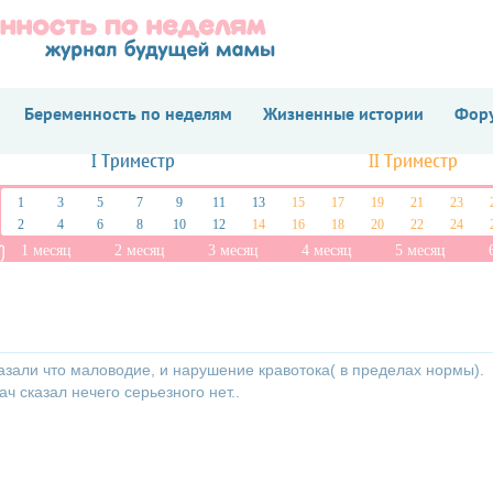
Беременность по неделям
Жизненные истории
Фору
I Триместр
II Триместр
1
3
5
7
9
11
13
15
17
19
21
23
2
4
6
8
10
12
14
16
18
20
22
24
1 месяц
2 месяц
3 месяц
4 месяц
5 месяц
азали что маловодие, и нарушение кравотока( в пределах нормы).
ч сказал нечего серьезного нет..