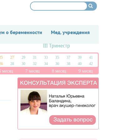
м о беременности
Мед. учреждения
III Триместр
25
27
29
31
33
35
37
39
41
26
28
30
32
34
36
38
40
42
6 месяц
7 месяц
8 месяц
9 месяц