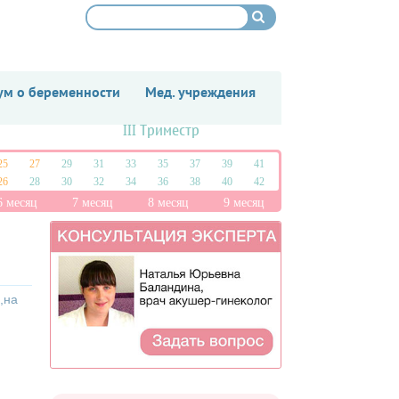
м о беременности
Мед. учреждения
III Триместр
25
27
29
31
33
35
37
39
41
26
28
30
32
34
36
38
40
42
6 месяц
7 месяц
8 месяц
9 месяц
,на