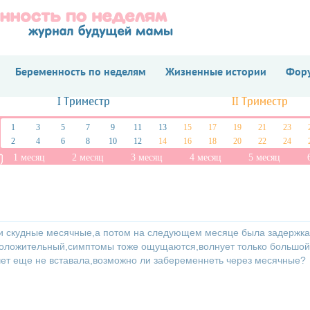
Беременность по неделям
Жизненные истории
Фору
I Триместр
II Триместр
1
3
5
7
9
11
13
15
17
19
21
23
2
4
6
8
10
12
14
16
18
20
22
24
1 месяц
2 месяц
3 месяц
4 месяц
5 месяц
и скудные месячные,а потом на следующем месяце была задержка
,положительный,симптомы тоже ощущаются,волнует только большой
учет еще не вставала,возможно ли забеременнеть через месячные?