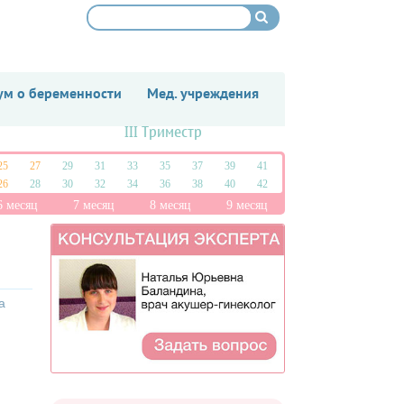
м о беременности
Мед. учреждения
III Триместр
25
27
29
31
33
35
37
39
41
26
28
30
32
34
36
38
40
42
6 месяц
7 месяц
8 месяц
9 месяц
а