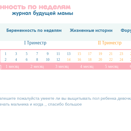
Беременность по неделям
Жизненные истории
Фору
I Триместр
II Триместр
1
3
5
7
9
11
13
15
17
19
21
23
2
4
6
8
10
12
14
16
18
20
22
24
1 месяц
2 месяц
3 месяц
4 месяц
5 месяц
,напешите пожалуйста умеете ли вы выщитывать пол ребенка девочк
ачать мальчика и когда ,, спасибо большое