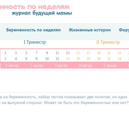
Беременность по неделям
Жизненные истории
Фору
I Триместр
II Триместр
1
3
5
7
9
11
13
15
17
19
21
23
2
4
6
8
10
12
14
16
18
20
22
24
1 месяц
2 месяц
3 месяц
4 месяц
5 месяц
та на беременность, набор тестов показывает две полоски, но одна
с на выпуклой стороне. Может ли быть это беременностью или нет?