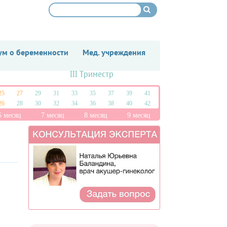
м о беременности
Мед. учреждения
III Триместр
25
27
29
31
33
35
37
39
41
26
28
30
32
34
36
38
40
42
6 месяц
7 месяц
8 месяц
9 месяц