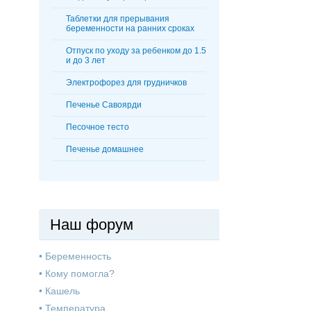
Таблетки для прерывания
беременности на ранних сроках
Отпуск по уходу за ребенком до 1.5
и до 3 лет
Электрофорез для грудничков
Печенье Савоярди
Песочное тесто
Печенье домашнее
Наш форум
•
Беременность
•
Кому помогла?
•
Кашель
•
Температура