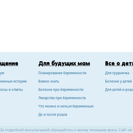
бщение
Для будущих мам
Все о дет
ум
Планирование беременности
Для грудничка
ненные истории
Важно знать
Болезни у детей
росы и ответы
Болезни при беременности
Для детей и род
Лекарства при беременности
Что можно и нельзя беременным
До и после родов
За подробной консультацией обращайтесь к своему лечащему врачу. Сайт не