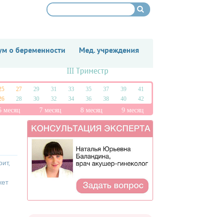
м о беременности
Мед. учреждения
III Триместр
25
27
29
31
33
35
37
39
41
26
28
30
32
34
36
38
40
42
6 месяц
7 месяц
8 месяц
9 месяц
ит,
жет