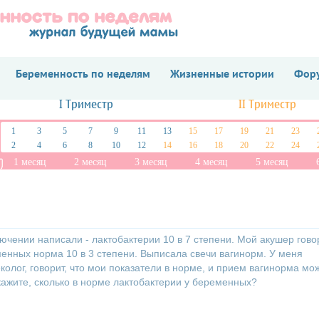
Беременность по неделям
Жизненные истории
Фору
I Триместр
II Триместр
1
3
5
7
9
11
13
15
17
19
21
23
2
4
6
8
10
12
14
16
18
20
22
24
1 месяц
2 месяц
3 месяц
4 месяц
5 месяц
ючении написали - лактобактерии 10 в 7 степени. Мой акушер говор
енных норма 10 в 3 степени. Выписала свечи вагинорм. У меня
колог, говорит, что мои показатели в норме, и прием вагинорма мо
кажите, сколько в норме лактобактерии у беременных?