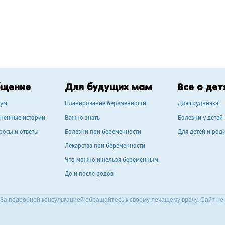
бщение
Для будущих мам
Все о дет
ум
Планирование беременности
Для грудничка
ненные истории
Важно знать
Болезни у детей
росы и ответы
Болезни при беременности
Для детей и род
Лекарства при беременности
Что можно и нельзя беременным
До и после родов
За подробной консультацией обращайтесь к своему лечащему врачу. Сайт не