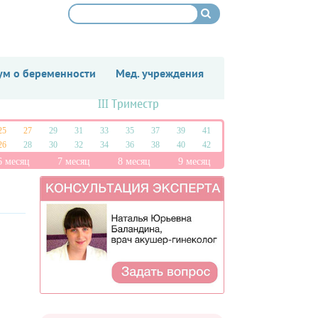
м о беременности
Мед. учреждения
III Триместр
25
27
29
31
33
35
37
39
41
26
28
30
32
34
36
38
40
42
6 месяц
7 месяц
8 месяц
9 месяц