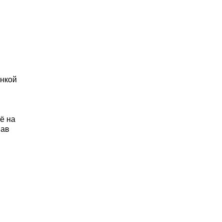
инкой
ё на
шав