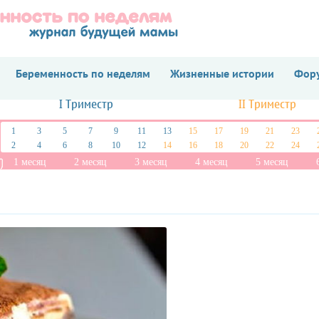
Беременность по неделям
Жизненные истории
Фору
I Триместр
II Триместр
1
3
5
7
9
11
13
15
17
19
21
23
2
4
6
8
10
12
14
16
18
20
22
24
1 месяц
2 месяц
3 месяц
4 месяц
5 месяц