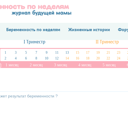
Беременность по неделям
Жизненные истории
Фору
I Триместр
II Триместр
1
3
5
7
9
11
13
15
17
19
21
23
2
4
6
8
10
12
14
16
18
20
22
24
1 месяц
2 месяц
3 месяц
4 месяц
5 месяц
ажет результат беременности ?