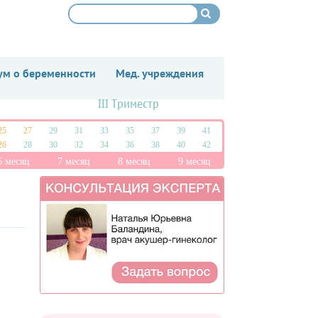
м о беременности
Мед. учреждения
III Триместр
25
27
29
31
33
35
37
39
41
26
28
30
32
34
36
38
40
42
6 месяц
7 месяц
8 месяц
9 месяц