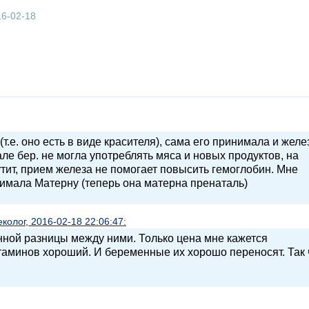
16-02-18
(т.е. оно есть в виде красителя), сама его принимала и желе
чале бер. не могла употреблять мяса и новых продуктов, на
утит, прием железа не помогает повысить гемоглобин. Мне
нимала Матерну (теперь она матерна пренаталь)
олог, 2016-02-18 22:06:47:
нной разницы между ними. Только цена мне кажется
витаминов хороший. И беременные их хорошо переносят. Так 