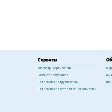
Сервисы
О
Календарь беремености
Фор
Рассчитать дату родов
Жиз
Пол ребенка по группе крови
Воп
Пол ребенка по дате рождения родителей