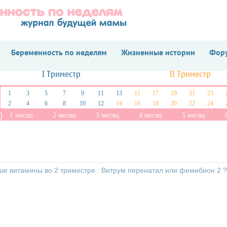
Беременность по неделям
Жизненные истории
Фору
I Триместр
II Триместр
1
3
5
7
9
11
13
15
17
19
21
23
2
4
6
8
10
12
14
16
18
20
22
24
1 месяц
2 месяц
3 месяц
4 месяц
5 месяц
чше витамины во 2 триместре : Витрум перенатал или фемибион 2 ?