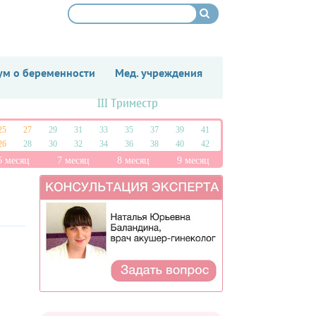
м о беременности
Мед. учреждения
III Триместр
25
27
29
31
33
35
37
39
41
26
28
30
32
34
36
38
40
42
6 месяц
7 месяц
8 месяц
9 месяц