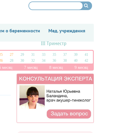
м о беременности
Мед. учреждения
III Триместр
25
27
29
31
33
35
37
39
41
26
28
30
32
34
36
38
40
42
6 месяц
7 месяц
8 месяц
9 месяц