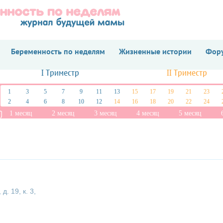
Беременность по неделям
Жизненные истории
Фору
I Триместр
II Триместр
1
3
5
7
9
11
13
15
17
19
21
23
2
4
6
8
10
12
14
16
18
20
22
24
1 месяц
2 месяц
3 месяц
4 месяц
5 месяц
. 19, к. 3,