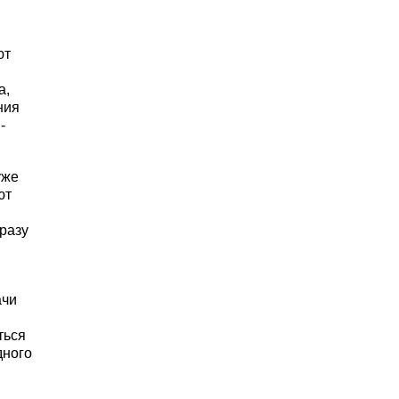
ют
а,
ния
-
уже
ют
разу
ачи
ться
дного