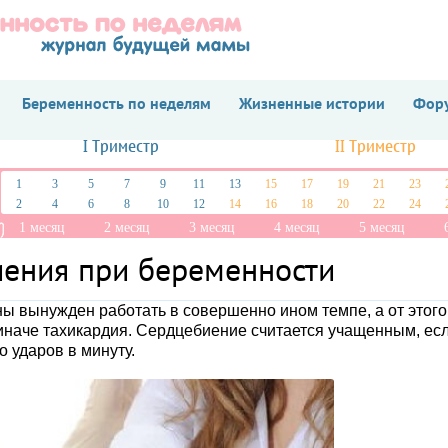
Беременность по неделям
Жизненные истории
Фору
I Триместр
II Триместр
1
3
5
7
9
11
13
15
17
19
21
23
2
4
6
8
10
12
14
16
18
20
22
24
1 месяц
2 месяц
3 месяц
4 месяц
5 месяц
иения при беременности
 вынужден работать в совершенно ином темпе, а от этого
иначе тахикардия. Сердцебиение считается учащенным, ес
о ударов в минуту.