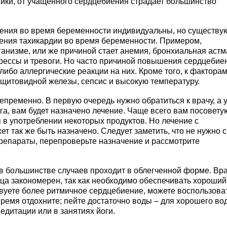
тики, от учащенного сердцебиения страдает большинство
иения во время беременности индивидуальны, но существу
ния тахикардии во время беременности. Примером,
анизме, или же причиной стает анемия, бронхиальная астм
рессы и тревоги. Но часто причиной повышения сердцебие
ибо аллергические реакции на них. Кроме того, к факторам
щитовидной железы, сепсис и высокую температуру.
пременно. В первую очередь нужно обратиться к врачу, а 
а, вам будет назначено лечение. Чаще всего вам посовету
я в употреблении некоторых продуктов. Но лечение с
 так же быть назначено. Следует заметить, что не нужно с
препараты, перепроверьте назначение и рассмотрите
в большинстве случаев проходит в облегченной форме. Вр
дца закономерен, так как необходимо обеспечивать хороший
твуете более ритмичное сердцебиение, можете воспользова
время отдохните; пейте достаточно воды – для хорошего во
едитации или в занятиях йоги.