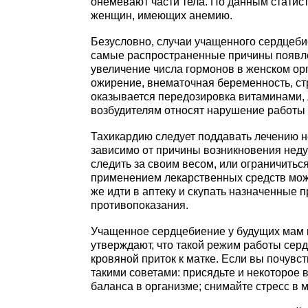
онемевают части тела. По данным статис
женщин, имеющих анемию.
Безусловно, случаи учащенного сердцеб
самые распространенные причины появле
увеличение числа гормонов в женском орг
ожирение, внематочная беременность, ст
оказывается передозировка витаминами, л
возбудителям относят нарушение работы 
Тахикардию следует поддавать лечению не
зависимо от причины возникновения недуг
следить за своим весом, или ограничитьс
применением лекарственных средств может
же идти в аптеку и скупать назначенные 
противопоказания.
Учащенное сердцебиение у будущих мам 
утверждают, что такой режим работы сер
кровяной приток к матке. Если вы почувс
такими советами: присядьте и некоторое 
баланса в организме; снимайте стресс в м