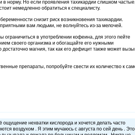
в норму. Но если проявления тахикардии слишком частые,
стоит немедленно обратиться к специалисту.
 беременности снизит риск возникновения тахикардии.
приятными вам людьми, не волнуйтесь из-за мелочей.
бы ограничиться в употреблении кофеина, для этого пейте
нием своего организма и обогащайте его нужными
достаточно магния, так как его дефицит также может вызы
твенные препараты, попробуйте свести их количество к са
 ощущение нехватки кислорода и хочется делать часто
ются воздухом . Я этим мучаюсь с августа по сей день . Это
ую вызывала и лежала по больницам и роддомам . Никто не