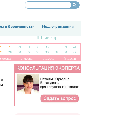
м о беременности
Мед. учреждения
III Триместр
25
27
29
31
33
35
37
39
41
26
28
30
32
34
36
38
40
42
6 месяц
7 месяц
8 месяц
9 месяц
 и
ли