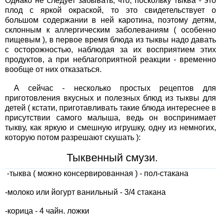
Однако не следует забывать, что, поскольку тыква - это
плод с яркой окраской, то это свидетельствует о
большом содержании в ней каротина, поэтому детям,
склонным к аллергическим заболеваниям ( особенно
пищевым ), в первое время блюда из тыквы надо давать
с осторожностью, наблюдая за их восприятием этих
продуктов, а при неблагоприятной реакции - временно
вообще от них отказаться.
А сейчас - несколько простых рецептов для
приготовления вкусных и полезных блюд из тыквы для
детей ( кстати, приготавливать такие блюда интереснее в
присутствии самого малыша, ведь он воспринимает
тыкву, как яркую и смешную игрушку, одну из немногих,
которую потом разрешают скушать ):
Тыквенный смузи.
-тыква ( можно консервированная ) - пол-стакана
-молоко или йогурт ванильный - 3/4 стакана
-корица - 4 чайн. ложки