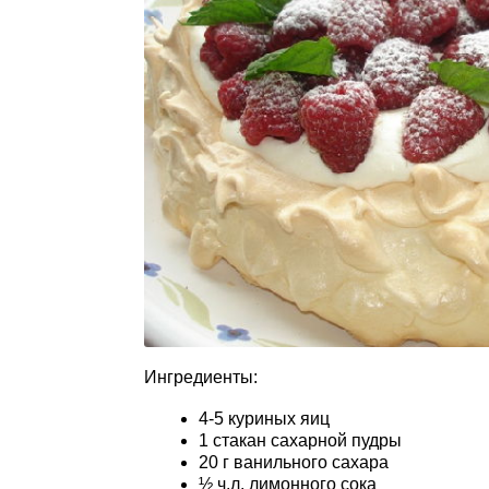
Ингредиенты:
4-5 куриных яиц
1 стакан сахарной пудры
20 г ванильного сахара
½ ч.л. лимонного сока