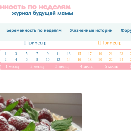
Беременность по неделям
Жизненные истории
Фору
I Триместр
II Триместр
1
3
5
7
9
11
13
15
17
19
21
23
2
4
6
8
10
12
14
16
18
20
22
24
1 месяц
2 месяц
3 месяц
4 месяц
5 месяц