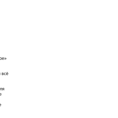
ое»
 всё
для
е
не