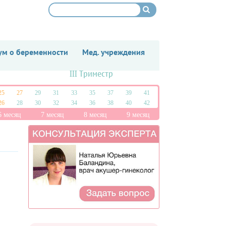
м о беременности
Мед. учреждения
III Триместр
25
27
29
31
33
35
37
39
41
26
28
30
32
34
36
38
40
42
6 месяц
7 месяц
8 месяц
9 месяц