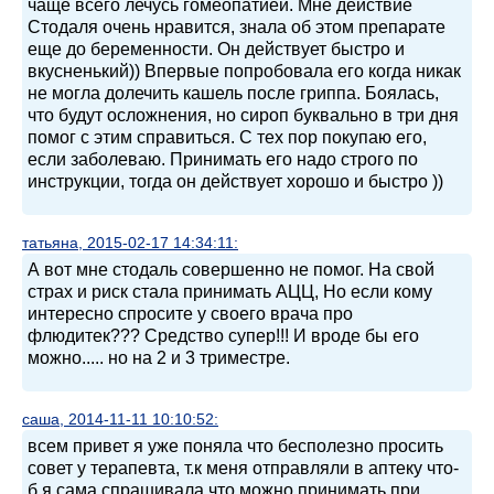
чаще всего лечусь гомеопатией. Мне действие
Стодаля очень нравится, знала об этом препарате
еще до беременности. Он действует быстро и
вкусненький)) Впервые попробовала его когда никак
не могла долечить кашель после гриппа. Боялась,
что будут осложнения, но сироп буквально в три дня
помог с этим справиться. С тех пор покупаю его,
если заболеваю. Принимать его надо строго по
инструкции, тогда он действует хорошо и быстро ))
татьяна, 2015-02-17 14:34:11:
А вот мне стодаль совершенно не помог. На свой
страх и риск стала принимать АЦЦ, Но если кому
интересно спросите у своего врача про
флюдитек??? Средство супер!!! И вроде бы его
можно..... но на 2 и 3 триместре.
саша, 2014-11-11 10:10:52:
всем привет я уже поняла что бесполезно просить
совет у терапевта, т.к меня отправляли в аптеку что-
б я сама спрашивала что можно принимать при