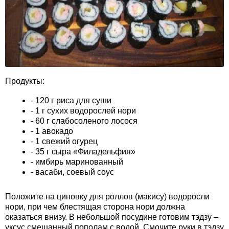
Продукты:
- 120 г риса для суши
- 1 г сухих водорослей нори
- 60 г слабосоленого лосося
- 1 авокадо
- 1 свежий огурец
- 35 г сыра «Филадельфия»
- имбирь маринованный
- васаби, соевый соус
Положите на циновку для роллов (макису) водоросли
нори, при чем блестящая сторона нори должна
оказаться внизу. В небольшой посудине готовим тэдзу –
уксус смешанный пополам с водой. Смочите руки в тэдзу