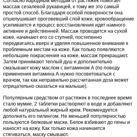
Согласно народным методам от растяжек помогает
массаж сезалевой рукавицей, к тому же это самый
простой способ. Благодаря особой поверхности она
отшелушивает ороговевший слой кожи, кровообращение
усиливается и процесс восстановления идет намного
активнее и действенней. Массаж проводится на сухой
коже, начинают его со ступней, постепенно
передвигаясь вверх и уделяя повышенное внимание к
проблемным местам на коже. Как только появляются
небольшие покраснения на коже, массаж прекращают.
Затем принимают теплый душ и дополнительно
смазывают кожу маслом с витамином А (по поводу
применения витамина А нужно посоветоваться с
врачом, так как неправильно рассчитанная доза может
отрицательно сказаться на малыше).
Популярным средством от растяжек в последнее время
стало мумие. 2 таблетки растворяют в воде и добавляют
любой натуральный жирный крем. Рекомендуется
дополнять его пилингом. Не меньшей популярностью
пользуются белковые маски. Белок взбивают до пены и
наносят на кожу. Как только кожа начинается
стягиваться, маску смывают.