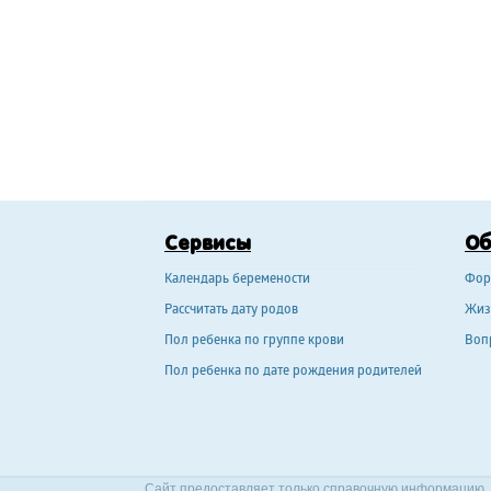
Сервисы
О
Календарь беремености
Фор
Рассчитать дату родов
Жиз
Пол ребенка по группе крови
Воп
Пол ребенка по дате рождения родителей
Сайт предоставляет только справочную информацию. 