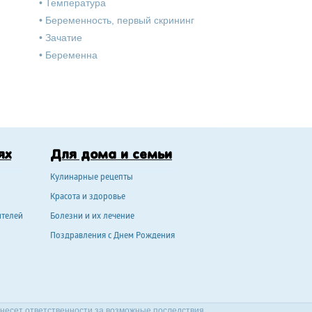
•
Температура
•
Беременность, первый скрининг
•
Зачатие
•
Беременна
ях
Для дома и семьи
Кулинарные рецепты
Красота и здоровье
ителей
Болезни и их лечение
Поздравления с Днем Рождения
 несет ответственности за возможные последствия