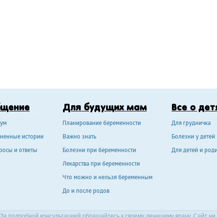
бщение
Для будущих мам
Все о дет
ум
Планирование беременности
Для грудничка
ненные истории
Важно знать
Болезни у детей
росы и ответы
Болезни при беременности
Для детей и род
Лекарства при беременности
Что можно и нельзя беременным
До и после родов
За подробной консультацией обращайтесь к своему лечащему врачу. Сайт не