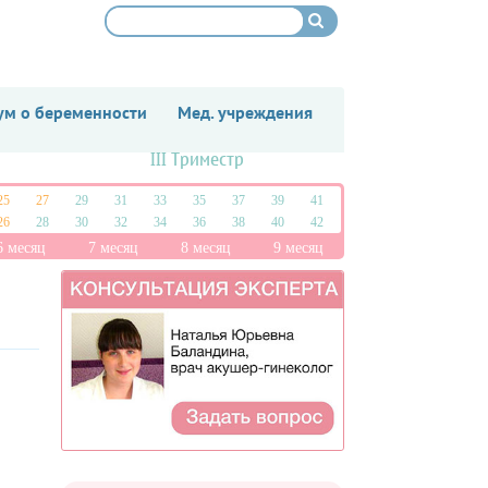
м о беременности
Мед. учреждения
III Триместр
25
27
29
31
33
35
37
39
41
26
28
30
32
34
36
38
40
42
6 месяц
7 месяц
8 месяц
9 месяц