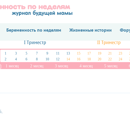
Беременность по неделям
Жизненные истории
Фору
I Триместр
II Триместр
1
3
5
7
9
11
13
15
17
19
21
23
2
4
6
8
10
12
14
16
18
20
22
24
1 месяц
2 месяц
3 месяц
4 месяц
5 месяц
Б,