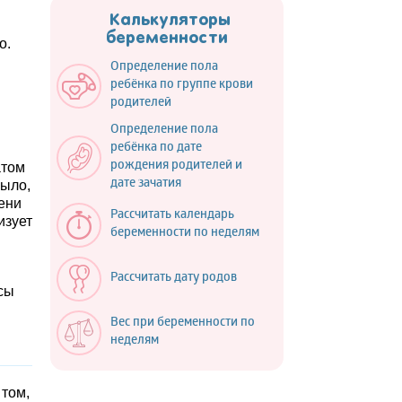
Калькуляторы
беременности
о.
Определение пола
ребёнка по группе крови
родителей
Определение пола
ребёнка по дате
рождения родителей и
атом
дате зачатия
было,
пени
Рассчитать календарь
изует
беременности по неделям
Рассчитать дату родов
осы
Вес при беременности по
неделям
 том,