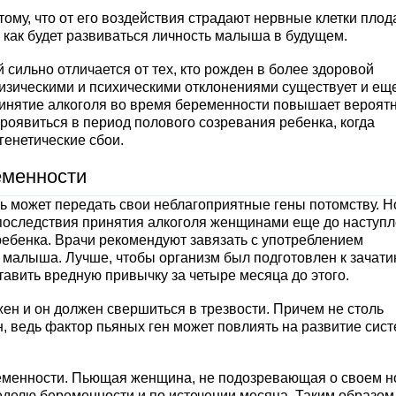
ому, что от его воздействия страдают нервные клетки плода
, как будет развиваться личность малыша в будущем.
сильно отличается от тех, кто рожден в более здоровой
зическими и психическими отклонениями существует и ещ
ринятие алкоголя во время беременности повышает вероят
проявиться в период полового созревания ребенка, когда
енетические сбои.
еменности
ь может передать свои неблагоприятные гены потомству. Н
т последствия принятия алкоголя женщинами еще до наступ
 ребенка. Врачи рекомендуют завязать с употреблением
и малыша. Лучше, чтобы организм был подготовлен к зачати
авить вредную привычку за четыре месяца до этого.
ен и он должен свершиться в трезвости. Причем не столь
н, ведь фактор пьяных ген может повлиять на развитие сист
ременности. Пьющая женщина, не подозревающая о своем 
неделю беременности и по истечении месяца. Таким образом