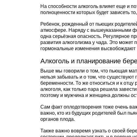
На способности алкоголь влияет еще и пот
полноценности которых будет зависеть то
Ребенок, рожденный от пьющих родителей 
атмосфере. Наряду с вышеуказанными фи
одна серьёзная опасность. Регулярное п
развития алкоголизма у чада. Это может 
гормональные изменения высвобождают г
Алкоголь и планирование бер
Выше мы говорили о том, что пьющая мат
нельзя забывать и о том, что существую
беременности. То же относиться и к отцу
алкоголя, как только пара решила завест
поэтому и мужчина и женщина должны ост
Сам факт оплодотворения тоже очень важ
важно, кто из будущих родителей был пья
органов плода.
Также важно вовремя узнать о своей бе
состоянии, продолжает пить и в первую 