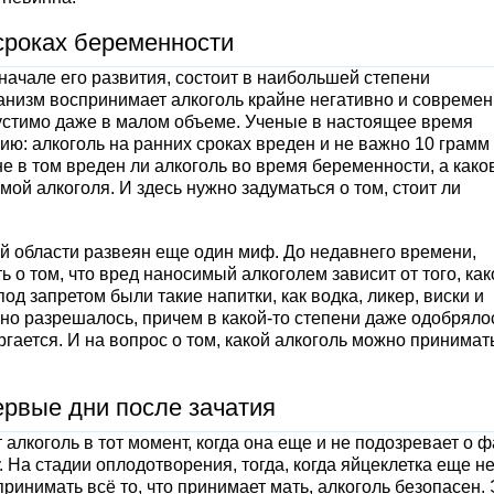
сроках беременности
начале его развития, состоит в наибольшей степени
анизм воспринимает алкоголь крайне негативно и совреме
устимо даже в малом объеме. Ученые в настоящее время
ю: алкоголь на ранних сроках вреден и не важно 10 грамм
не в том вреден ли алкоголь во время беременности, а како
й алкоголя. И здесь нужно задуматься о том, стоит ли
 области развеян еще один миф. До недавнего времени,
 о том, что вред наносимый алкоголем зависит от того, как
од запретом были такие напитки, как водка, ликер, виски и
но разрешалось, причем в какой-то степени даже одобряло
гается. И на вопрос о том, какой алкоголь можно принимат
ервые дни после зачатия
алкоголь в тот момент, когда она еще и не подозревает о ф
 На стадии оплодотворения, тогда, когда яйцеклетка еще н
ринимать всё то, что принимает мать, алкоголь безопасен. 