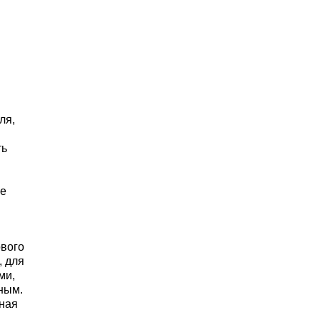
й
ля,
ть
ее
ового
, для
ми,
ным.
дная