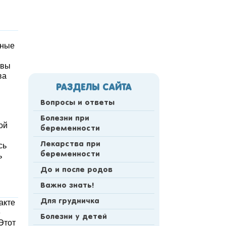
нные
 вы
ва
РАЗДЕЛЫ САЙТА
Вопросы и ответы
Болезни при
ой
беременности
Лекарства при
сь
беременности
ь
До и после родов
Важно знать!
Для грудничка
акте
е
Болезни у детей
Этот