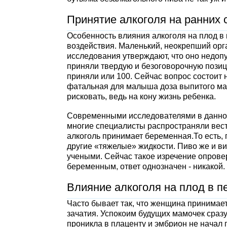
Принятие алкоголя на ранних 
Особенность влияния алкоголя на плод в 
воздействия. Маленький, неокрепший орг
исследования утверждают, что оно недоп
приняли твердую и безоговорочную позици
приняли или 100. Сейчас вопрос состоит 
фатальная для малыша доза выпитого мамо
рисковать, ведь на кону жизнь ребенка.
Современными исследователями в данной
многие специалисты распространяли весть
алкоголь принимает беременная.То есть, п
другие «тяжелые» жидкости. Пиво же и ви
учеными. Сейчас такое изречение опровер
беременным, ответ однозначен - никакой.
Влияние алкоголя на плод в п
Часто бывает так, что женщина принимает 
зачатия. Успокоим будущих мамочек сразу.
проникла в плаценту и эмбрион не начал п