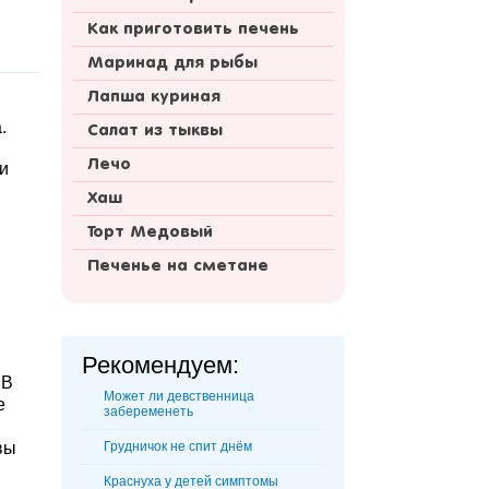
Как приготовить печень
Маринад для рыбы
Лапша куриная
.
Салат из тыквы
Лечо
и
Хаш
Торт Медовый
Печенье на сметане
Рекомендуем:
 В
Может ли девственница
е
забеременеть
вы
Грудничок не спит днём
Краснуха у детей симптомы