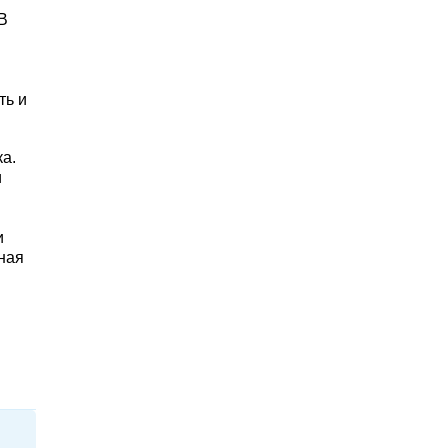
 В
ть и
а.
и
и
ная