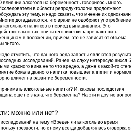
О влиянии алкоголя на беременность говорилось много.
Исследователи в области репродуктологии продолжают
обсуждать эту тему, и надо сказать, что мнение их однозначн
Многие догадываются, что врачи не одобряют употребление
алкогольных напитков в период вынашивания. Это
действительно так, они категорически запрещают пить
женщинам в положении, причем, это не зависит от объема
выпитого.
Надо отметить, что данного рода запреты являются результ
последних исследований. Ранее на слуху интересующихся 
ми красного вина не то что вредно, а даже в какой-то сте
инятие бокала данного напитка повышает аппетит и нормал
ворно влияет на развитие беременности.
принимать алкогольные напитки? И, каковы последствия
енщина еще не знала, что беременна? На эти и другие вопр
ти: можно или нет?
исследований на тему «Вреден ли алкоголь во время
 пользу трезвости, но к нему всегда добавлялась оговорка о