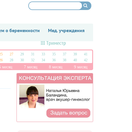
м о беременности
Мед. учреждения
III Триместр
25
27
29
31
33
35
37
39
41
26
28
30
32
34
36
38
40
42
6 месяц
7 месяц
8 месяц
9 месяц