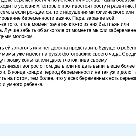
ходит в условиях, которые противостоят росту и развитию.
сем, а если рождается, то с нарушениями физического или
нирование беременности важно. Пара, заранее всё
а того, что в момент зачатия кто-то из них был пьян или
а. Лучше забыть об алкоголе от момента мысли заберемене
дным молоком.
ей алкоголь или нет должна представить будущего ребенк
ие мамы уже имеют на руках фотографию своего чада. Сред
ут рюмку коньяка или даже глоток пива своему
зникает вопрос о том, дать или не дать выпить еще более
и. В конце концов период беременности не так уж и долог 
ь на потом, тем более, что у всех беременных есть серьез
о и умного ребенка.