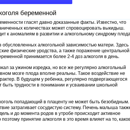
коголя беременной
еременности гласят давно доказанные факты. Известно, что
раниченных количествах может спровоцировать выкидыш.
т к аномалиям в развитии и алкогольному синдрому плода
 обусловленных алкогольной зависимостью матери. Здесь 
еские физические уродства, а также поражение центральной
еременной принимается более 2-4 доз алкоголя в день.
окал за ужином изредка, но все же регулярно алкогольный
ловном мозге плода вполне реальны. Такое воздействие не
арактер. В будущем у ребенка, регулярно подвергающегося
т быть трудности в понимании и усваивании школьной
коголь попадающий в плаценту не может быть безобидным.
твие затрагивает сосудистую систему. Печень малыша такж
едель и до момента родов в утробе происходит активное
 поэтому принятие алкоголя в это время влияет на то, како