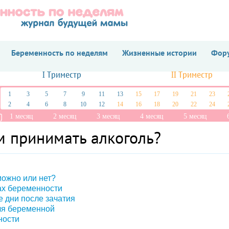
Беременность по неделям
Жизненные истории
Фору
I Триместр
II Триместр
1
3
5
7
9
11
13
15
17
19
21
23
2
4
6
8
10
12
14
16
18
20
22
24
1 месяц
2 месяц
3 месяц
4 месяц
5 месяц
 принимать алкоголь?
можно или нет?
ах беременности
е дни после зачатия
ля беременной
ности