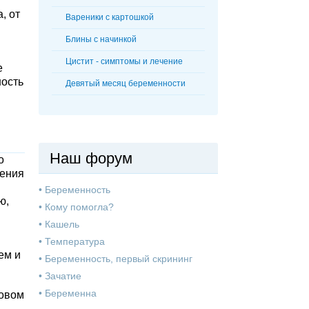
, от
Вареники с картошкой
Блины с начинкой
Цистит - симптомы и лечение
е
ность
Девятый месяц беременности
Наш форум
о
ления
•
Беременность
ю,
•
Кому помогла?
•
Кашель
•
Температура
ем и
•
Беременность, первый скрининг
•
Зачатие
•
Беременна
новом