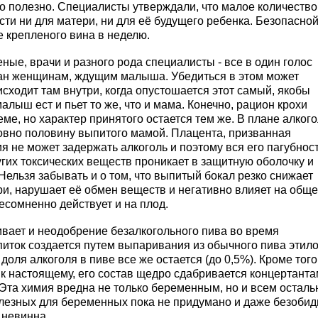
о полезно. Специалисты утверждали, что малое количество
сти ни для матери, ни для её будущего ребенка. Безопасно
е крепленого вина в неделю.
еные, врачи и разного рода специалисты - все в один голос
азан женщинам, ждущим малыша. Убедиться в этом может
исходит там внутри, когда опустошается этот самый, якобы
алыш ест и пьет то же, что и мама. Конечно, рацион крохи
еме, но характер принятого остается тем же. В плане алкого
овно половину выпитого мамой. Плацента, призванная
я не может задержать алкоголь и поэтому вся его пагубнос
угих токсических веществ проникает в защитную оболочку и
Нельзя забывать и о том, что выпитый бокал резко снижает
и, нарушает её обмен веществ и негативно влияет на общ
есомненно действует и на плод.
ивает и неодобрение безалкогольного пива во время
питок создается путем выпаривания из обычного пива этил
доля алкоголя в пиве все же остается (до 0,5%). Кроме того
к настоящему, его состав щедро сдабривается концертанта
Эта химия вредна не только беременным, но и всем осталь
олезных для беременных пока не придумано и даже безоби
 невинна.