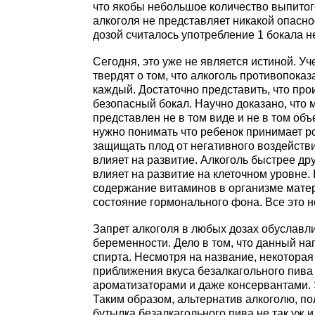
что якобы небольшое количество выпитог
алкоголя не представляет никакой опасно
дозой считалось употребление 1 бокала н
Сегодня, это уже не является истиной. Уч
твердят о том, что алкоголь противопок
каждый. Достаточно представить, что про
безопасный бокал. Научно доказано, что м
представлен не в том виде и не в том объ
нужно понимать что ребенок принимает р
защищать плод от негативного воздействи
влияет на развитие. Алкоголь быстрее др
влияет на развитие на клеточном уровне. 
содержание витаминов в организме матер
состояние гормонального фона. Все это н
Запрет алкоголя в любых дозах обуславл
беременности. Дело в том, что данный на
спирта. Несмотря на название, некоторая 
приближения вкуса безалкагольного пива 
ароматизаторами и даже консервантами. 
Таким образом, альтернатив алкоголю, п
бутылка безалкагольного пива не так уж и