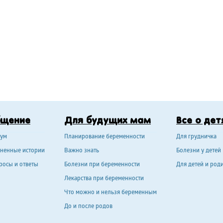
бщение
Для будущих мам
Все о дет
ум
Планирование беременности
Для грудничка
ненные истории
Важно знать
Болезни у детей
росы и ответы
Болезни при беременности
Для детей и род
Лекарства при беременности
Что можно и нельзя беременным
До и после родов