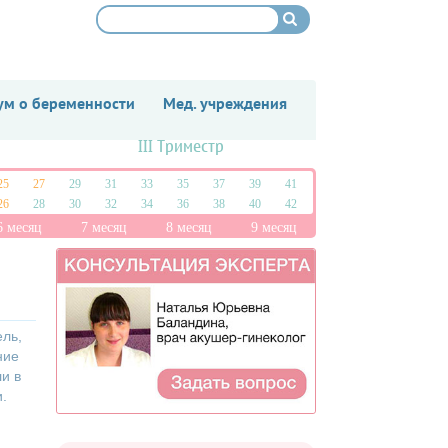
м о беременности
Мед. учреждения
III Триместр
25
27
29
31
33
35
37
39
41
26
28
30
32
34
36
38
40
42
6 месяц
7 месяц
8 месяц
9 месяц
ель,
ние
и в
.