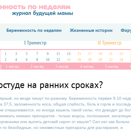
Беременность по неделям
Жизненные истории
Фору
I Триместр
II Триместр
1
3
5
7
9
11
13
15
17
19
21
23
2
4
6
8
10
12
14
16
18
20
22
24
1 месяц
2 месяц
3 месяц
4 месяц
5 месяц
остуде на ранних сроках?
ярный, но везде пишут по-разному. Беременность первая 9-10 нед
а 37,5, заложенность носа, общая слабость, боль в горле и послед
м откашливается, но иногда кашель такой силы, что доводит до бол
инимать никаких препаратов - только морсы, полоскания, ингаляции
горчичники или выпить детский сироп от кашля? Сил нет как больно
е-то безобидные, но неизвестные препараты для растирания, и