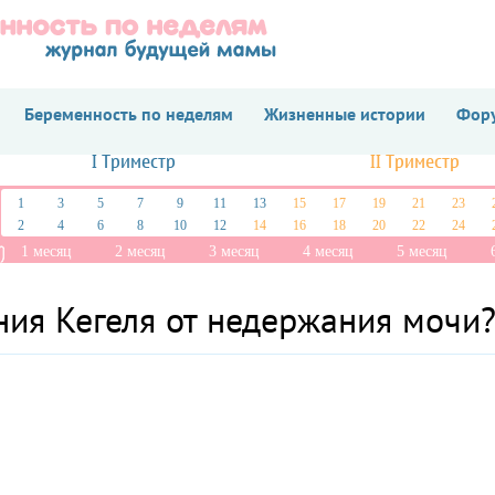
Беременность по неделям
Жизненные истории
Фору
I Триместр
II Триместр
1
3
5
7
9
11
13
15
17
19
21
23
2
4
6
8
10
12
14
16
18
20
22
24
1 месяц
2 месяц
3 месяц
4 месяц
5 месяц
ия Кегеля от недержания мочи