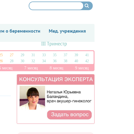
м о беременности
Мед. учреждения
III Триместр
25
27
29
31
33
35
37
39
41
26
28
30
32
34
36
38
40
42
6 месяц
7 месяц
8 месяц
9 месяц
?