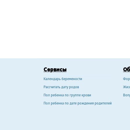
Сервисы
О
Календарь беремености
Фор
Рассчитать дату родов
Жиз
Пол ребенка по группе крови
Воп
Пол ребенка по дате рождения родителей