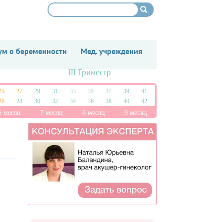
м о беременности
Мед. учреждения
III Триместр
25
27
29
31
33
35
37
39
41
26
28
30
32
34
36
38
40
42
6 месяц
7 месяц
8 месяц
9 месяц