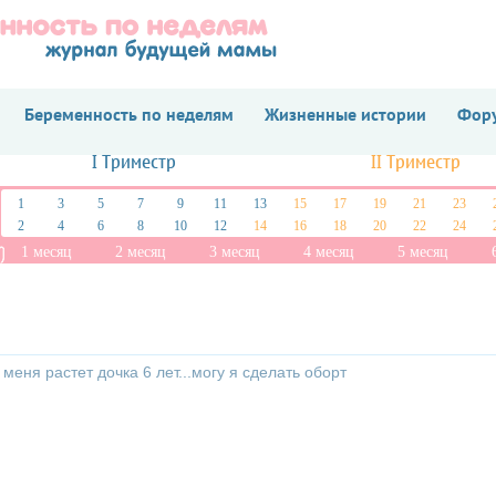
Беременность по неделям
Жизненные истории
Фору
I Триместр
II Триместр
1
3
5
7
9
11
13
15
17
19
21
23
2
4
6
8
10
12
14
16
18
20
22
24
1 месяц
2 месяц
3 месяц
4 месяц
5 месяц
еня растет дочка 6 лет...могу я сделать оборт