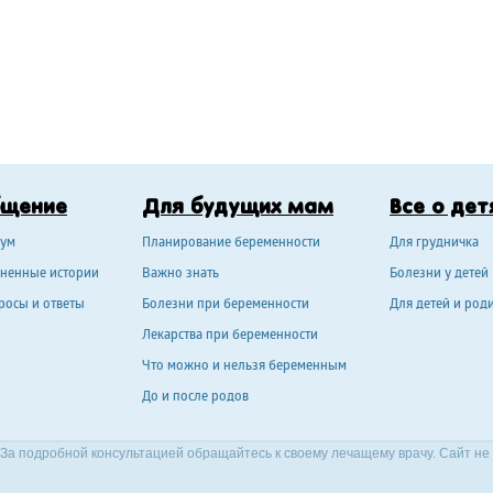
бщение
Для будущих мам
Все о дет
ум
Планирование беременности
Для грудничка
ненные истории
Важно знать
Болезни у детей
росы и ответы
Болезни при беременности
Для детей и род
Лекарства при беременности
Что можно и нельзя беременным
До и после родов
За подробной консультацией обращайтесь к своему лечащему врачу. Сайт не