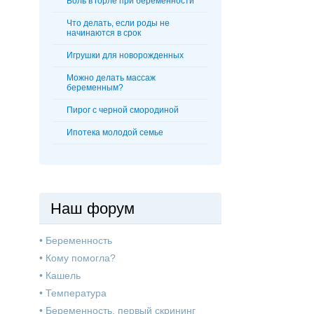
Боль в горле при беременности
Что делать, если роды не
начинаются в срок
Игрушки для новорожденных
Можно делать массаж
беременным?
Пирог с черной смородиной
Ипотека молодой семье
Наш форум
•
Беременность
•
Кому помогла?
•
Кашель
•
Температура
•
Беременность, первый скрининг