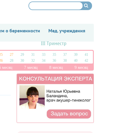
м о беременности
Мед. учреждения
III Триместр
25
27
29
31
33
35
37
39
41
26
28
30
32
34
36
38
40
42
6 месяц
7 месяц
8 месяц
9 месяц