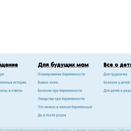
бщение
Для будущих мам
Все о дет
ум
Планирование беременности
Для грудничка
ненные истории
Важно знать
Болезни у детей
росы и ответы
Болезни при беременности
Для детей и род
Лекарства при беременности
Что можно и нельзя беременным
До и после родов
За подробной консультацией обращайтесь к своему лечащему врачу. Сайт не