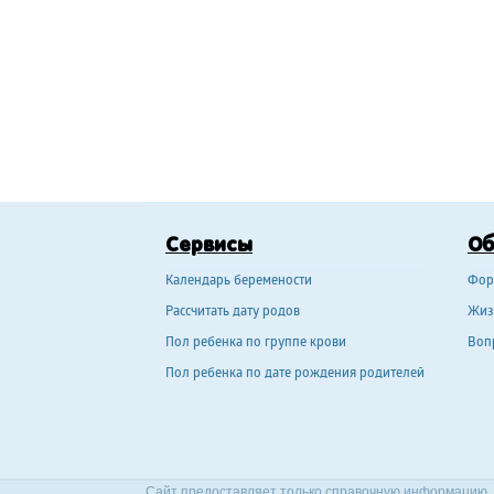
Сервисы
О
Календарь беремености
Фор
Рассчитать дату родов
Жиз
Пол ребенка по группе крови
Воп
Пол ребенка по дате рождения родителей
Сайт предоставляет только справочную информацию. 