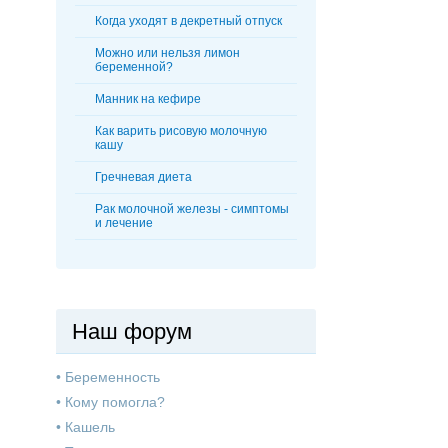
Когда уходят в декретный отпуск
Можно или нельзя лимон
беременной?
Манник на кефире
Как варить рисовую молочную
кашу
Гречневая диета
Рак молочной железы - симптомы
и лечение
Наш форум
•
Беременность
•
Кому помогла?
•
Кашель