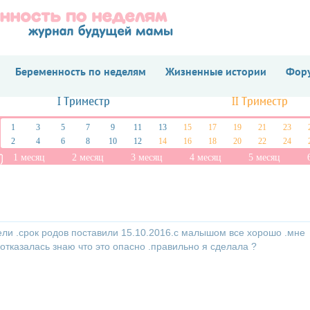
Беременность по неделям
Жизненные истории
Фору
I Триместр
II Триместр
1
3
5
7
9
11
13
15
17
19
21
23
2
4
6
8
10
12
14
16
18
20
22
24
1 месяц
2 месяц
3 месяц
4 месяц
5 месяц
дели .срок родов поставили 15.10.2016.с малышом все хорошо .мне
отказалась знаю что это опасно .правильно я сделала ?