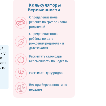
Калькуляторы
беременности
Определение пола
ребёнка по группе крови
родителей
Определение пола
ребёнка по дате
рождения родителей и
ой
дате зачатия
и у
Рассчитать календарь
ще
беременности по неделям
тает
 то
Рассчитать дату родов
.
Вес при беременности по
неделям