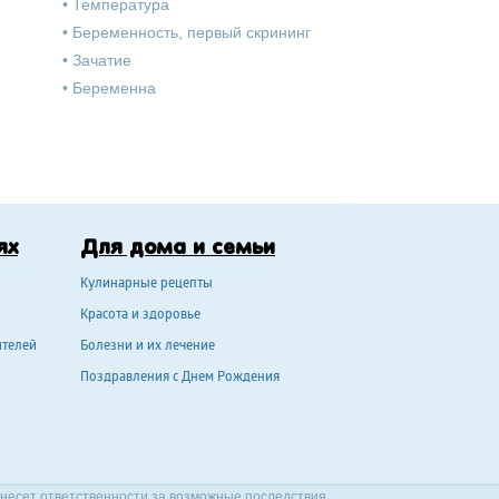
•
Температура
•
Беременность, первый скрининг
•
Зачатие
•
Беременна
ях
Для дома и семьи
Кулинарные рецепты
Красота и здоровье
ителей
Болезни и их лечение
Поздравления с Днем Рождения
 несет ответственности за возможные последствия