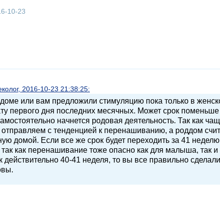
16-10-23
олог, 2016-10-23 21:38:25:
ддоме или вам предложили стимуляцию пока только в женск
ту первого дня последних месячных. Может срок поменьше 
самостоятельно начнется родовая деятельность. Так как ча
и отправляем с тенденцией к перенашиванию, а роддом счи
ую домой. Если все же срок будет переходить за 41 неделю,
 так как перенашивание тоже опасно как для малыша, так и
к действительно 40-41 неделя, то вы все правильно сделали
овы.