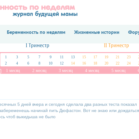
Беременность по неделям
Жизненные истории
Фору
I Триместр
II Триместр
1
3
5
7
9
11
13
15
17
19
21
23
2
4
6
8
10
12
14
16
18
20
22
24
1 месяц
2 месяц
3 месяц
4 месяц
5 месяц
есячных 5 дней вчера и сегодня сделала два разных теста показал
л забеременешь начинай пить Дюфастон. Вот не знаю или дождатьс
юсь чтоб выкидыша не было