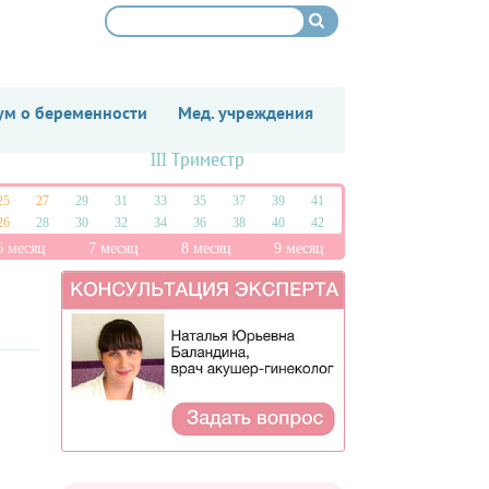
м о беременности
Мед. учреждения
III Триместр
25
27
29
31
33
35
37
39
41
26
28
30
32
34
36
38
40
42
6 месяц
7 месяц
8 месяц
9 месяц
я