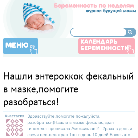
КАЛЕНДАРЬ
МЕНЮ
БЕРЕМЕННОСТИ
Нашли энтероккок фекальный
в мазке,помогите
разобраться!
Здравствуйте,помогите пожалуйста
Анастасия
разобраться)Нашли в мазке фекалис,врач
гинеколог прописала Амоксиклав 2 т,2раза в день,и
свечи нео-пенотран 1шт в день 10 дней.Боюсь что