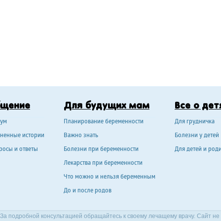
бщение
Для будущих мам
Все о дет
ум
Планирование беременности
Для грудничка
ненные истории
Важно знать
Болезни у детей
росы и ответы
Болезни при беременности
Для детей и род
Лекарства при беременности
Что можно и нельзя беременным
До и после родов
За подробной консультацией обращайтесь к своему лечащему врачу. Сайт не