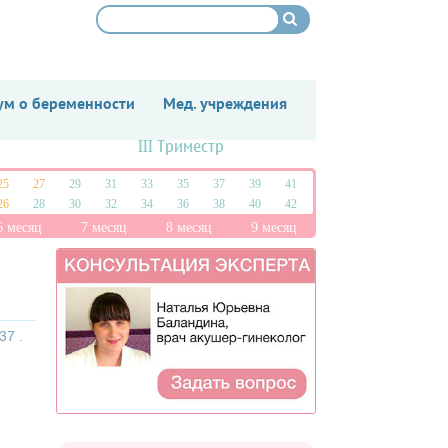
м о беременности
Мед. учреждения
III Триместр
25
27
29
31
33
35
37
39
41
26
28
30
32
34
36
38
40
42
6 месяц
7 месяц
8 месяц
9 месяц
37 .