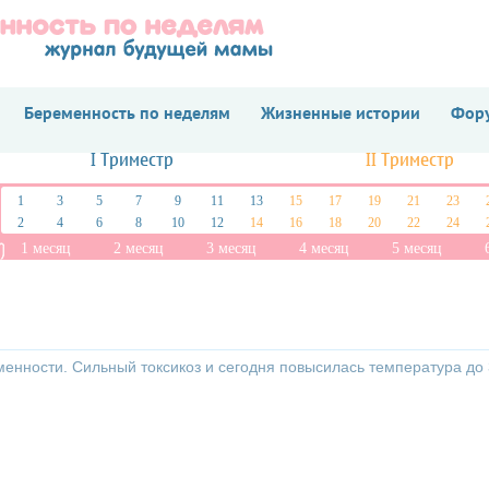
Беременность по неделям
Жизненные истории
Фору
I Триместр
II Триместр
1
3
5
7
9
11
13
15
17
19
21
23
2
4
6
8
10
12
14
16
18
20
22
24
1 месяц
2 месяц
3 месяц
4 месяц
5 месяц
енности. Сильный токсикоз и сегодня повысилась температура до 