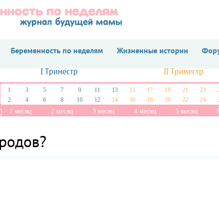
Беременность по неделям
Жизненные истории
Фору
I Триместр
II Триместр
1
3
5
7
9
11
13
15
17
19
21
23
2
4
6
8
10
12
14
16
18
20
22
24
1 месяц
2 месяц
3 месяц
4 месяц
5 месяц
 родов?