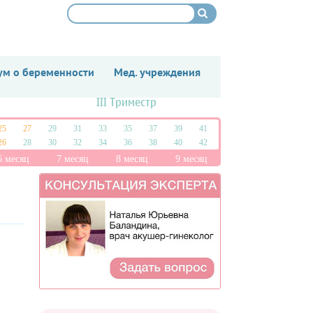
м о беременности
Мед. учреждения
III Триместр
25
27
29
31
33
35
37
39
41
26
28
30
32
34
36
38
40
42
6 месяц
7 месяц
8 месяц
9 месяц