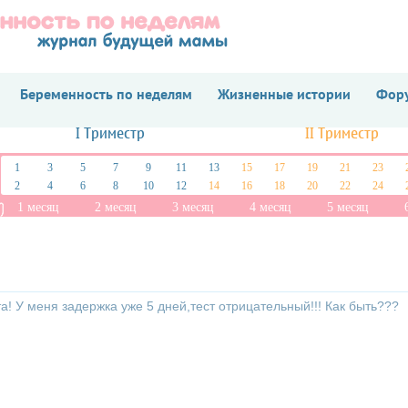
Беременность по неделям
Жизненные истории
Фору
I Триместр
II Триместр
1
3
5
7
9
11
13
15
17
19
21
23
2
4
6
8
10
12
14
16
18
20
22
24
1 месяц
2 месяц
3 месяц
4 месяц
5 месяц
а! У меня задержка уже 5 дней,тест отрицательный!!! Как быть???