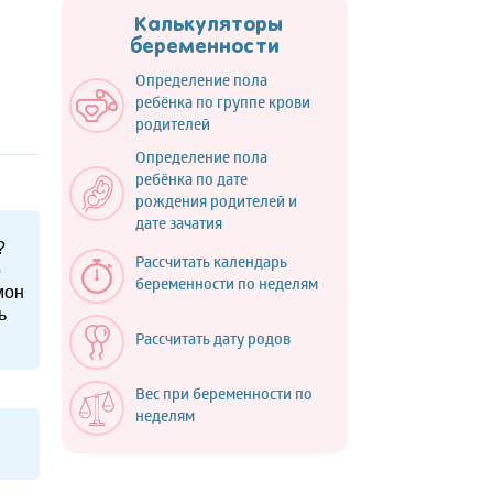
Калькуляторы
беременности
Определение пола
ребёнка по группе крови
родителей
Определение пола
ребёнка по дате
рождения родителей и
дате зачатия
?
Рассчитать календарь
о
беременности по неделям
мон
ь
Рассчитать дату родов
Вес при беременности по
неделям