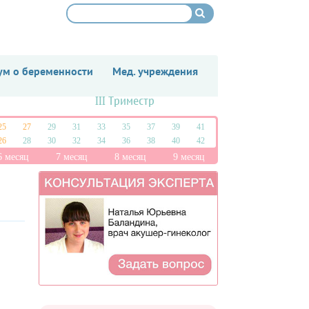
м о беременности
Мед. учреждения
III Триместр
25
27
29
31
33
35
37
39
41
26
28
30
32
34
36
38
40
42
6 месяц
7 месяц
8 месяц
9 месяц