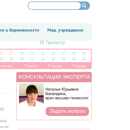
м о беременности
Мед. учреждения
III Триместр
25
27
29
31
33
35
37
39
41
26
28
30
32
34
36
38
40
42
6 месяц
7 месяц
8 месяц
9 месяц
90.
ений
ма не