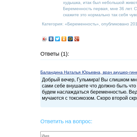
худышка, итак был небольшой животик
Беременность первая, мне 36 лет. 
скажите это нормально так себя чувс
Категория: «
Беременность
», опубликовано 20
Ответы (1):
Баландина Наталья Юрьевна, врач акушер-гинек
Добрый вечер, Гульмира! Вы слишком мно
сами себе внушаете что должно быть что 
будем наслаждаться беременностью. Ведь
мучаются с токсикозом. Скоро второй ск
Ответить на вопрос: