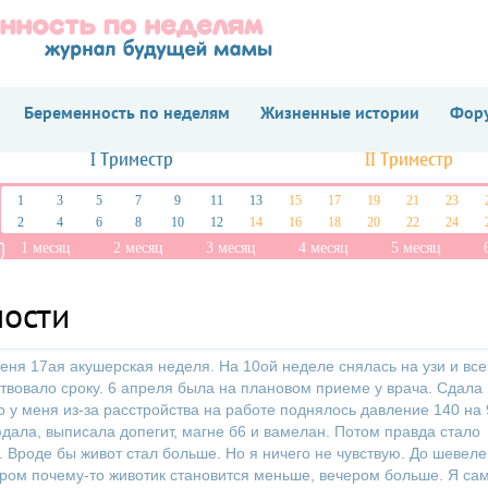
Беременность по неделям
Жизненные истории
Фору
I Триместр
II Триместр
1
3
5
7
9
11
13
15
17
19
21
23
2
4
6
8
10
12
14
16
18
20
22
24
1 месяц
2 месяц
3 месяц
4 месяц
5 месяц
ности
еня 17ая акушерская неделя. На 10ой неделе снялась на узи и все
ствовало сроку. 6 апреля была на плановом приеме у врача. Сдала
Но у меня из-за расстройства на работе поднялось давление 140 на 
дала, выписала допегит, магне б6 и вамелан. Потом правда стало
 Вроде бы живот стал больше. Но я ничего не чувствую. До шевел
тром почему-то животик становится меньше, вечером больше. Я са