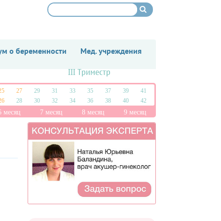
м о беременности
Мед. учреждения
III Триместр
25
27
29
31
33
35
37
39
41
26
28
30
32
34
36
38
40
42
6 месяц
7 месяц
8 месяц
9 месяц