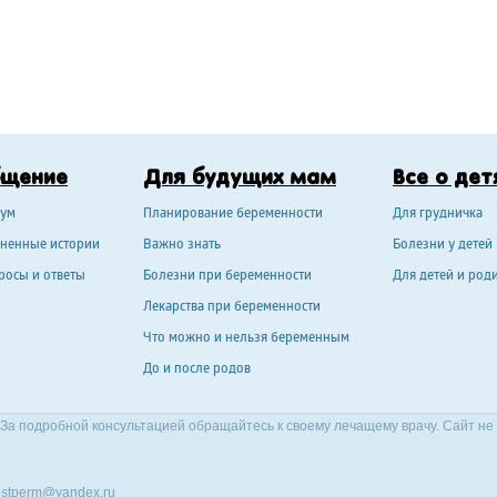
бщение
Для будущих мам
Все о дет
ум
Планирование беременности
Для грудничка
ненные истории
Важно знать
Болезни у детей
росы и ответы
Болезни при беременности
Для детей и род
Лекарства при беременности
Что можно и нельзя беременным
До и после родов
За подробной консультацией обращайтесь к своему лечащему врачу. Сайт не
stperm@yandex.ru