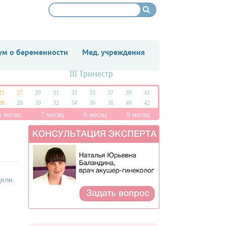
м о беременности
Мед. учреждения
III Триместр
25
27
29
31
33
35
37
39
41
26
28
30
32
34
36
38
40
42
6 месяц
7 месяц
8 месяц
9 месяц
дели.