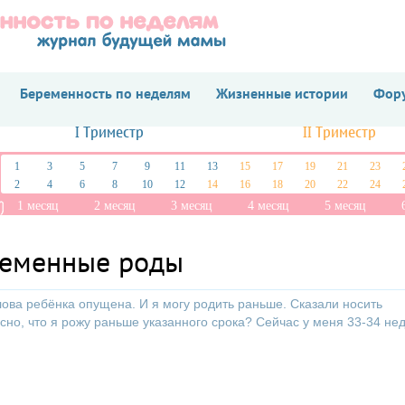
Беременность по неделям
Жизненные истории
Фору
I Триместр
II Триместр
1
3
5
7
9
11
13
15
17
19
21
23
2
4
6
8
10
12
14
16
18
20
22
24
1 месяц
2 месяц
3 месяц
4 месяц
5 месяц
ременные роды
олова ребёнка опущена. И я могу родить раньше. Сказали носить
асно, что я рожу раньше указанного срока? Сейчас у меня 33-34 не