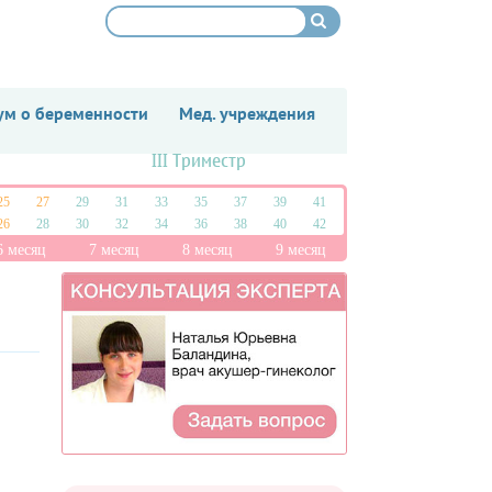
м о беременности
Мед. учреждения
III Триместр
25
27
29
31
33
35
37
39
41
26
28
30
32
34
36
38
40
42
6 месяц
7 месяц
8 месяц
9 месяц