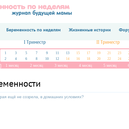
Беременность по неделям
Жизненные истории
Фору
I Триместр
II Триместр
1
3
5
7
9
11
13
15
17
19
21
23
2
4
6
8
10
12
14
16
18
20
22
24
1 месяц
2 месяц
3 месяц
4 месяц
5 месяц
ременности
орая ещё не созрела, в домашних условиях?