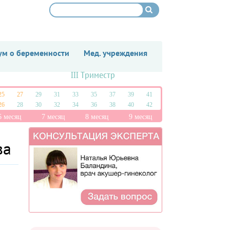
м о беременности
Мед. учреждения
III Триместр
25
27
29
31
33
35
37
39
41
26
28
30
32
34
36
38
40
42
6 месяц
7 месяц
8 месяц
9 месяц
ва