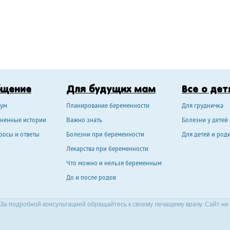
бщение
Для будущих мам
Все о дет
ум
Планирование беременности
Для грудничка
ненные истории
Важно знать
Болезни у детей
росы и ответы
Болезни при беременности
Для детей и род
Лекарства при беременности
Что можно и нельзя беременным
До и после родов
За подробной консультацией обращайтесь к своему лечащему врачу. Сайт не