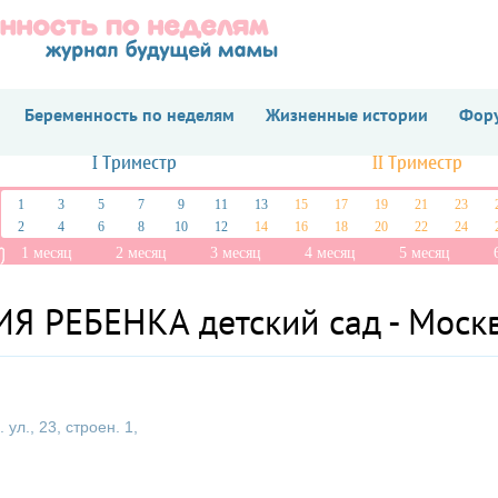
Беременность по неделям
Жизненные истории
Фору
I Триместр
II Триместр
1
3
5
7
9
11
13
15
17
19
21
23
2
4
6
8
10
12
14
16
18
20
22
24
1 месяц
2 месяц
3 месяц
4 месяц
5 месяц
 РЕБЕНКА детский сад - Моск
л., 23, строен. 1,