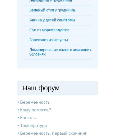
Лейкоциты у грудничков
Зеленый стул у грудничка
Ангина у детей симптомы
Суп из морепродуктов
Запеканка из капусты
Ламинирование волос в домашних
условиях
Наш форум
•
Беременность
•
Кому помогла?
•
Кашель
•
Температура
•
Беременность, первый скрининг