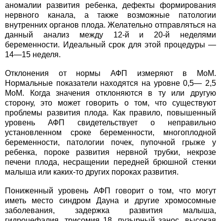
аномалии развития ребенка, дефекты формирования
нервного канала, а также возможные патологии
внутренних органов плода. Желательно отправляться на
данный анализ между 12-й и 20-й неделями
беременности. Идеальный срок для этой процедуры —
14—15 неделя.
Отклонения от нормы АФП измеряют в МоМ.
Нормальные показатели находятся на уровне 0,5— 2,5
МоМ. Когда значения отклоняются в ту или другую
сторону, это может говорить о том, что существуют
проблемы развития плода. Как правило, повышенный
уровень АФП свидетельствует о неправильно
установленном сроке беременности, многоплодной
беременности, патологии почек, пупочной грыже у
ребенка, пороке развития нервной трубки, некрозе
печени плода, несращении передней брюшной стенки
малыша или каких-то других пороках развития.
Пониженный уровень АФП говорит о том, что могут
иметь место синдром Дауна и другие хромосомные
заболевания, задержка развития малыша,
гидроцефалия, трисомия 18, пузырный занос, высокая