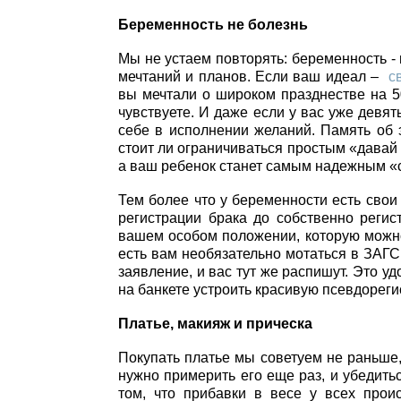
Беременность не болезнь
Мы не устаем повторять: беременность - 
мечтаний и планов. Если ваш идеал –
с
вы мечтали о широком празднестве на 50
чувствуете. И даже если у вас уже девят
себе в исполнении желаний. Память об 
стоит ли ограничиваться простым «дава
а ваш ребенок станет самым надежным «с
Тем более что у беременности есть свои 
регистрации брака до собственно реги
вашем особом положении, которую можно 
есть вам необязательно мотаться в ЗАГ
заявление, и вас тут же распишут. Это у
на банкете устроить красивую псевдорег
Платье, макияж и прическа
Покупать платье мы советуем не раньше,
нужно примерить его еще раз, и убедитьс
том, что прибавки в весе у всех прои