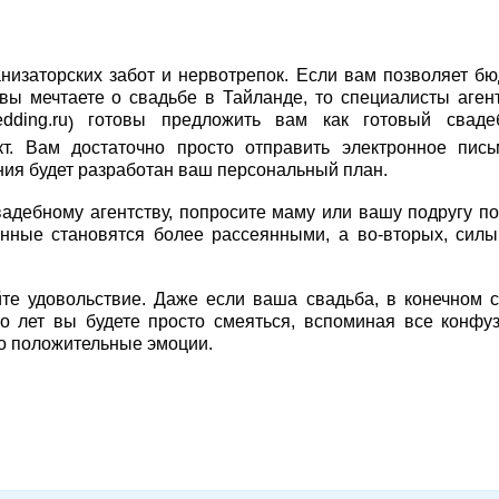
низаторских забот и нервотрепок. Если вам позволяет бю
вы мечтаете о свадьбе в Тайланде, то специалисты аген
dding.ru
готовы предложить вам как готовый сваде
)
кт. Вам достаточно просто отправить электронное пис
ия будет разработан ваш персональный план.
вадебному агентству, попросите маму или вашу подругу п
енные становятся более рассеянными, а во-вторых, сил
йте удовольствие. Даже если ваша свадьба, в конечном с
ко лет вы будете просто смеяться, вспоминая все конфу
ко положительные эмоции.