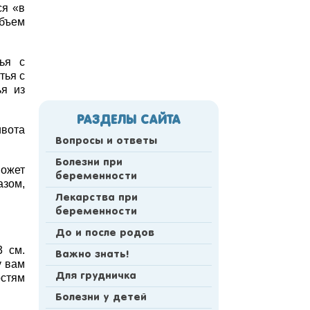
ся «в
объем
ья с
тья с
ья из
РАЗДЕЛЫ САЙТА
ивота
Вопросы и ответы
Болезни при
может
беременности
азом,
Лекарства при
беременности
До и после родов
3 см.
Важно знать!
у вам
Для грудничка
остям
Болезни у детей