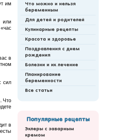
ут им
Что можно и нельзя
беременным
Для детей и родителей
 или
 «час
Кулинарные рецепты
Красота и здоровье
Поздравления с днем
рождения
вас в
етном
Болезни и их лечение
Планирование
беременности
с сил
Все статьи
. Что
удете
Популярные рецепты
дит в
Эклеры с заварным
весты
кремом