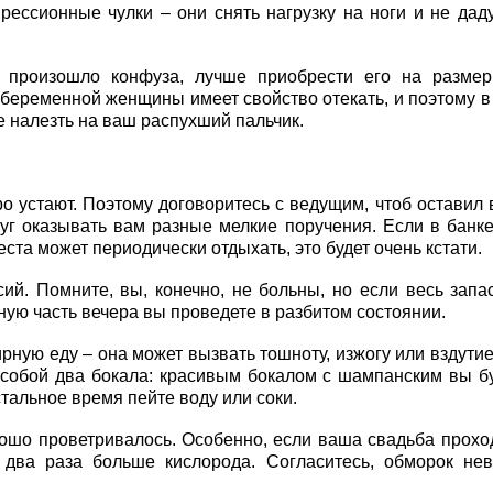
ессионные чулки – они снять нагрузку на ноги и не дад
 произошло конфуза, лучше приобрести его на размер
 беременной женщины имеет свойство отекать, и поэтому в
е налезть на ваш распухший пальчик.
 устают. Поэтому договоритесь с ведущим, чтоб оставил 
руг оказывать вам разные мелкие поручения. Если в банк
ста может периодически отдыхать, это будет очень кстати.
ий. Помните, вы, конечно, не больны, но если весь запа
ьную часть вечера вы проведете в разбитом состоянии.
рную еду – она может вызвать тошноту, изжогу или вздутие
с собой два бокала: красивым бокалом с шампанским вы б
остальное время пейте воду или соки.
рошо проветривалось. Особенно, если ваша свадьба прохо
 два раза больше кислорода. Согласитесь, обморок не