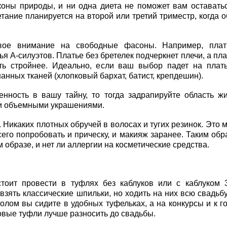
коны природы, и ни одна диета не поможет вам оставать
тание планируется на второй или третий триместр, когда 
свое внимание на свободные фасоны. Например, плат
я А-силуэтов. Платье без бретелек подчеркнет плечи, а пла
ть стройнее. Идеально, если ваш выбор падет на плат
анных тканей (хлопковый бархат, батист, крепдешин).
нность в вашу тайну, то тогда задрапируйте область ж
 и объемными украшениями.
Никаких плотных обручей в волосах и тугих резинок. Это 
его попробовать и прическу, и макияж заранее. Таким обр
 образе, и нет ли аллергии на косметические средства.
стоит провести в туфлях без каблуков или с каблуком 
взять классические шпильки, но ходить на них всю свадьб
толом вы сидите в удобных туфельках, а на конкурсы и к г
овые туфли лучше разносить до свадьбы.