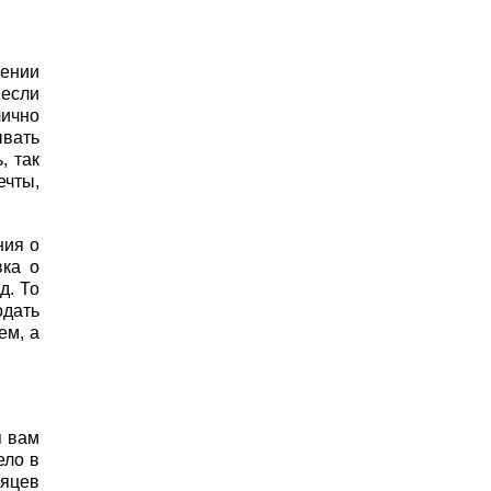
лении
 если
лично
ывать
, так
ечты,
ния о
вка о
д. То
одать
ем, а
я вам
ело в
сяцев