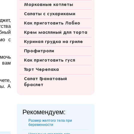
Морковные котлеты
Салаты с сухариками
джет,
Как приготовить Лобио
тства
бный
Крем масляный для торта
ьмо с
Куриная грудка на гриле
Профитроли
омочь
Как приготовить гуся
ы вам
Торт Черепаха
Салат Гранатовый
чете,
браслет
зы. А
Рекомендуем:
Размер желтого тела при
беременности