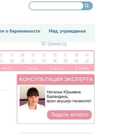
м о беременности
Мед. учреждения
III Триместр
25
27
29
31
33
35
37
39
41
26
28
30
32
34
36
38
40
42
6 месяц
7 месяц
8 месяц
9 месяц