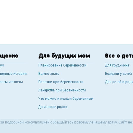
бщение
Для будущих мам
Все о дет
ум
Планирование беременности
Для грудничка
ненные истории
Важно знать
Болезни у детей
росы и ответы
Болезни при беременности
Для детей и род
Лекарства при беременности
Что можно и нельзя беременным
До и после родов
За подробной консультацией обращайтесь к своему лечащему врачу. Сайт не