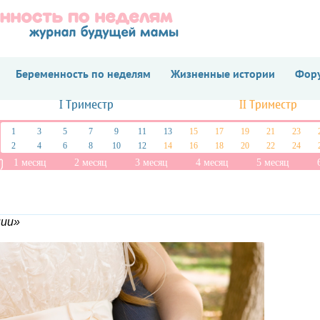
Беременность по неделям
Жизненные истории
Фору
I Триместр
II Триместр
1
3
5
7
9
11
13
15
17
19
21
23
2
4
6
8
10
12
14
16
18
20
22
24
1 месяц
2 месяц
3 месяц
4 месяц
5 месяц
нии»