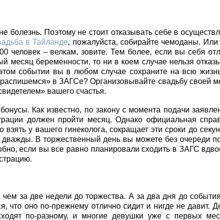
не болезнь. Поэтому не стоит отказывать себе в осуществ
вадьба в Тайланде
, пожалуйста, собирайте чемоданы. Или
0 человек – велкам, зовите. Тем более, если вы себя от
ый месяц беременности, то ни в коем случае нельзя отказ
этом событии вы в любом случае сохраните на всю жизнь
й распишемся» в ЗАГСе? Организовывайте свадьбу своей м
видетелем» вашего счастья.
бонусы. Как известно, по закону с момента подачи заявле
страции должен пройти месяц. Однако официальная спра
взять у вашего гинеколога, сокращает эти сроки до секун
С дважды. В торжественный день вы можете без очереди п
добно, если вы все равно планировали сходить в ЗАГС вдво
истрацию.
 чем за две недели до торжества. А за два дня до событи
я, что оно по-прежнему отлично сидит и нигде не давит. Д
сходят по-разному, и многие девушки уже с первых ме