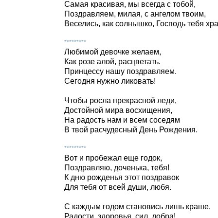
Самая красивая, мы всегда с тобой,
Поздравляем, милая, с ангелом твоим,
Веселись, как солнышко, Господь тебя хра
*********
Любимой девочке желаем,
Как розе алой, расцветать.
Принцессу нашу поздравляем.
Сегодня нужно ликовать!
Чтобы росла прекрасной леди,
Достойной мира восхищения,
На радость нам и всем соседям
В твой расчудесный День Рождения.
*********
Вот и пробежал еще годок,
Поздравляю, доченька, тебя!
К дню рожденья этот поздравок
Для тебя от всей души, любя.
С каждым годом становись лишь краше,
Радости, здоровья, сил, добра!