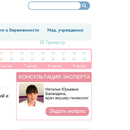
м о беременности
Мед. учреждения
III Триместр
25
27
29
31
33
35
37
39
41
26
28
30
32
34
36
38
40
42
6 месяц
7 месяц
8 месяц
9 месяц
ий и