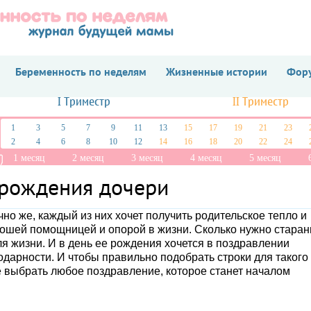
Беременность по неделям
Жизненные истории
Фору
I Триместр
II Триместр
1
3
5
7
9
11
13
15
17
19
21
23
2
4
6
8
10
12
14
16
18
20
22
24
1 месяц
2 месяц
3 месяц
4 месяц
5 месяц
 рождения дочери
чно же, каждый из них хочет получить родительское тепло и
рошей помощницей и опорой в жизни. Сколько нужно старан
ля жизни. И в день ее рождения хочется в поздравлении
дарности. И чтобы правильно подобрать строки для такого
е выбрать любое поздравление, которое станет началом