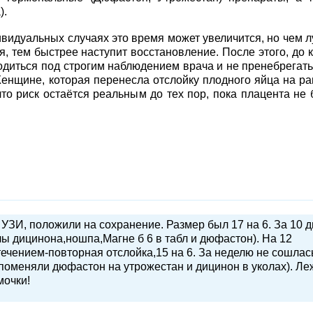
).
ивидуальных случаях это время может увеличится, но чем 
, тем быстрее наступит восстановление. После этого, до 
диться под строгим наблюдением врача и не пренебрегать
 Женщине, которая перенесла отслойку плодного яйца на р
то риск остаётся реальным до тех пор, пока плацента не 
 УЗИ, положили на сохранение. Размер был 17 на 6. За 10 
ы дицинона,ношпа,Магне б 6 в табл и дюфастон). На 12
течением-повторная отслойка,15 на 6. За неделю не сошлас
поменяли дюфастон на утрожестан и дицинон в уколах). Ле
мочки!