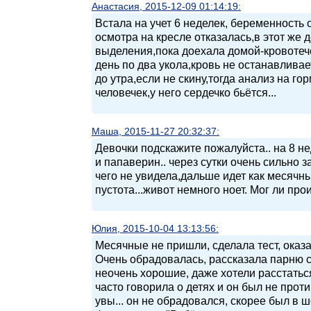
Анастасия, 2015-12-09 01:14:19:
Встала на учет 6 неделек, беременность 
осмотра на кресле отказалась,в этот же
выделения,пока доехала домой-кровотече
день по два укола,кровь не останавливае
до утра,если не скину,тогда анализ на го
человечек,у него сердечко бьётся...
Маша, 2015-11-27 20:32:37:
Девочки подскажите пожалуйста.. на 8 н
и папаверин.. через сутки очень сильно з
чего не увидела,дальше идет как месячны
пустота...живот немного ноет. Мог ли п
Юлия, 2015-10-04 13:13:56:
Месячные не пришли, сделала тест, оказ
Очень обрадовалась, рассказала парню с
неочень хорошие, даже хотели расстаться
часто говорила о детях и он был не прот
увы... он не обрадовался, скорее был в шо