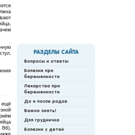
уется
олжна
вают
яйца.
жачем
ённую
РАЗДЕЛЫ САЙТА
стул.
Вопросы и ответы
сения
Болезни при
беременности
Лекарства при
беременности
До и после родов
о ещё
ёзной
Важно знать!
риём
Для грудничка
 яйца
 В6),
Болезни у детей
также