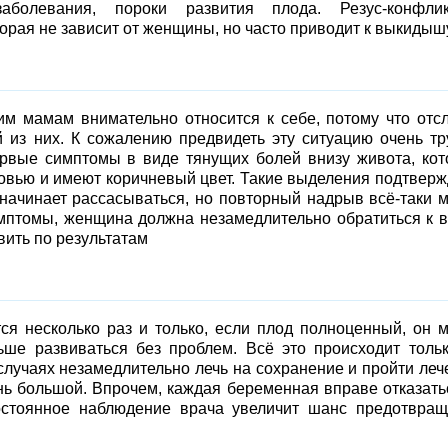
заболевания, пороки развития плода. Резус-конфлик
орая не зависит от женщины, но часто приводит к выкидышу
м мамам внимательно относится к себе, потому что отс
 из них. К сожалению предвидеть эту ситуацию очень тр
ервые симптомы в виде тянущих болей внизу живота, ко
овью и имеют коричневый цвет. Такие выделения подтвер
 начинает рассасываться, но повторный надрыв всё-таки 
имптомы, женщина должна незамедлительно обратиться к в
вить по результатам
ся несколько раз и только, если плод полноценный, он 
ьше развиваться без проблем. Всё это происходит толь
случаях незамедлительно лечь на сохранение и пройти леч
нь большой. Впрочем, каждая беременная вправе отказать
постоянное наблюдение врача увеличит шанс предотвра