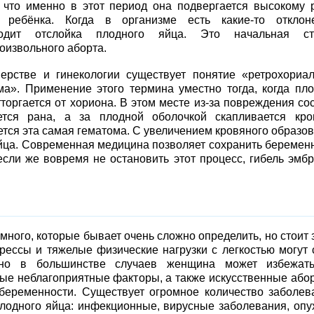
 что именно в этот период она подвергается высокому 
 ребёнка. Когда в организме есть какие-то отклоне
ходит отслойка плодного яйца. Это начальная ст
оизвольного аборта.
ерстве и гинекологии существует понятие «ретрохориа
ма». Применение этого термина уместно тогда, когда пл
тторгается от хориона. В этом месте из-за повреждения со
ется рана, а за плодной оболочкой скапливается кро
ется эта самая гематома. С увеличением кровяного образо
яйца. Современная медицина позволяет сохранить беремен
если же вовремя не остановить этот процесс, гибель эмб
ного, которые бывает очень сложно определить, но стоит 
рессы и тяжелые физические нагрузки с легкостью могут 
 но в большинстве случаев женщина может избежать
ные неблагоприятные факторы, а также искусственные або
еременности. Существует огромное количество заболев
плодного яйца: инфекционные, вирусные заболевания, опу