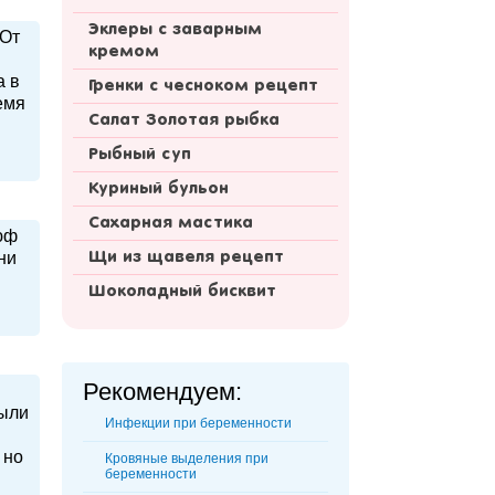
Эклеры с заварным
.От
кремом
а в
Гренки с чесноком рецепт
емя
Салат Золотая рыбка
Рыбный суп
Куриный бульон
Сахарная мастика
юф
ни
Щи из щавеля рецепт
Шоколадный бисквит
Рекомендуем:
были
Инфекции при беременности
 но
Кровяные выделения при
беременности