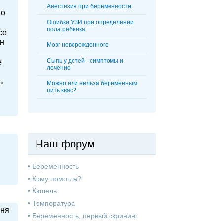
Анестезия при беременности
то
Ошибки УЗИ при определении
пола ребенка
се
он
Мозг новорожденного
Сыпь у детей - симптомы и
е
лечение
ь
Можно или нельзя беременным
пить квас?
Наш форум
•
Беременность
•
Кому помогла?
•
Кашель
•
Температура
еня
•
Беременность, первый скрининг