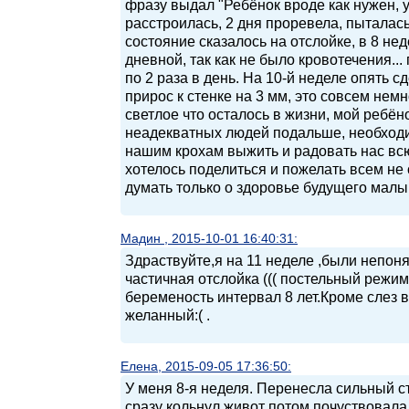
фразу выдал "Ребёнок вроде как нужен, у
расстроилась, 2 дня проревела, пыталась
состояние сказалось на отслойке, в 8 не
дневной, так как не было кровотечения..
по 2 раза в день. На 10-й неделе опять 
прирос к стенке на 3 мм, это совсем немн
светлое что осталось в жизни, мой ребён
неадекватных людей подальше, необходи
нашим крохам выжить и радовать нас всю 
хотелось поделиться и пожелать всем не
думать только о здоровье будущего малы
Мадин , 2015-10-01 16:40:31:
Здраствуйте,я на 11 неделе ,были непоня
частичная отслойка ((( постельный режим
беременость интервал 8 лет.Кроме слез в
желанный:( .
Елена, 2015-09-05 17:36:50:
У меня 8-я неделя. Перенесла сильный ст
сразу кольнул живот потом почуствовала 