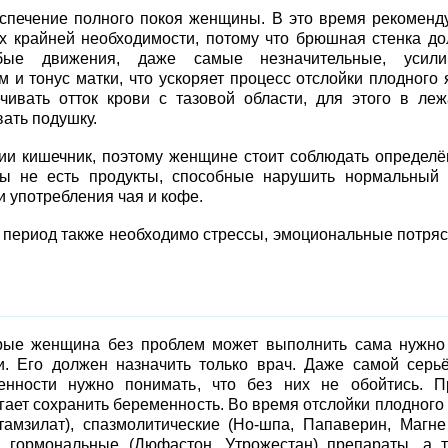
спечение полного покоя женщины. В это время рекоменд
ях крайней необходимости, потому что брюшная стенка д
бые движения, даже самые незначительные, усили
 и тонус матки, что ускоряет процесс отслойки плодного 
чивать отток крови с тазовой области, для этого в ле
ать подушку.
ии кишечник, поэтому женщине стоит соблюдать определ
обы не есть продукты, способные нарушить нормальный 
и употребления чая и кофе.
т период также необходимо стрессы, эмоциональные потря
орые женщина без проблем может выполнить сама нужн
. Его должен назначить только врач. Даже самой серь
енности нужно понимать, что без них не обойтись. П
ает сохранить беременность. Во время отслойки плодного
амзилат), спазмолитические (Но-шпа, Папаверин, Магне
и гормональные (Дюфастон, Утрожестан) препараты, а 