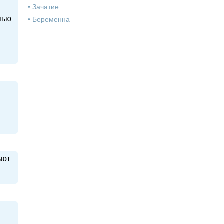
•
Зачатие
пью
•
Беременна
ьют