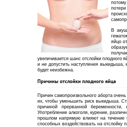
потому
потери
проис
самопр
В акуш
гемато
яйцо о
образу
получа
увеличивается шанс отслойки плодного 
и не допустить наступления выкидыша, 
будет неизбежна.
Причины отслойки плодного яйца
Причин самопроизвольного аборта очень м
их, чтобы уменьшить риск выкидыша. Ст
причиной прерванной беременности,
Употребление алкоголя, курение, различ
прошлом напрямую влияют на течение б
способных воздействовать на отслойку 