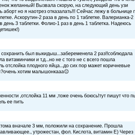
ебенок желанный! Вызвала скорую, на следующий день узи
ь аборт но я наотрез отказалать!!! Сейчас лежу в больнице 
блетке. Аскорутин-2 раза в день по 1 таблетке. Валерианка-2
 в день 3 таблетки. Фолио-1 раз в день 1 таблетка. Надеюсь
етишек!)
 сохранить был выкидыш...забеременела 2 раз!!соблюдала
 витаминчики и т.д...но не с того не с всего пошла
ль отслойка плодного яйца...до сих пор мажет коричневые
ся?очень хотим малышонкааа😐
нности ,отслойка 11 мм ,тоже очень боюсь!тут пишут что п
ель ее пить
атома вначале 3 мм, положили на сохранение. Прошла
навливающее., утрожестан, фол. Кислота, витамин Е) Через