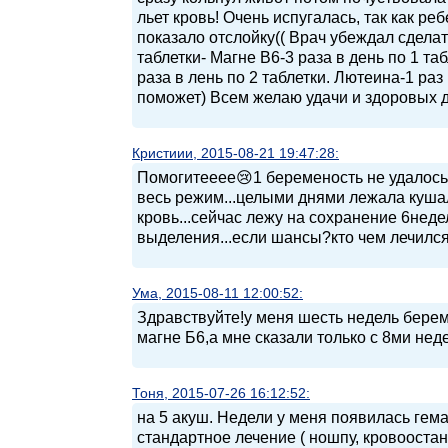
льет кровь! Очень испугалась, так как р
показало отслойку(( Врач убеждал сделат
таблетки- Магне В6-3 раза в день по 1 та
раза в лень по 2 таблетки. Лютеина-1 раз
поможет) Всем желаю удачи и здоровых д
Кристиии, 2015-08-21 19:47:28:
Помогитееее😢1 беременость не удалось
весь режим...целыми днями лежала кушала
кровь...сейчас лежу на сохранение 6неде
выделения...если шансы?кто чем лечил
Ума, 2015-08-11 12:00:52:
Здравствуйте!у меня шесть недель береме
магне Б6,а мне сказали только с 8ми нед
Тоня, 2015-07-26 16:12:52:
на 5 акуш. Недели у меня появилась гем
стандартное лечение ( ношпу, кровооста