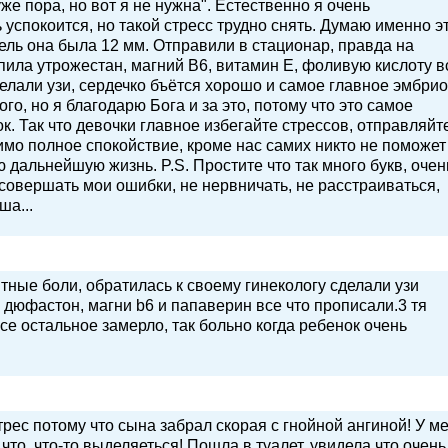
же пора, но вот я не нужна". Естественно я очень
 успокоится, но такой стресс трудно снять. Думаю именно э
дель она была 12 мм. Отправили в стационар, правда на
. пила утрожестан, магний В6, витамин Е, фоливую кислоту в
сделали узи, сердечко бъётся хорошо и самое главное эмбри
ого, но я благодарю Бога и за это, потому что это самое
ок. Так что девочки главное избегайте стрессов, отправляйт
мо полное спокойствие, кроме нас самих никто не поможет
дальнейшую жизнь. P.S. Простите что так много букв, очен
 совершать мои ошибки, не нервничать, не расстраиваться,
ша...
тные боли, обратилась к своему гинекологу сделали узи
 дюфастон, магни b6 и папаверин все что прописали.3 тя
се остальное замерло, так больно когда ребенок очень
рес потому что сына забрал скорая с гнойной ангиной! У м
что, что-то выделяеться! Пошла в туалет, увидела что очень