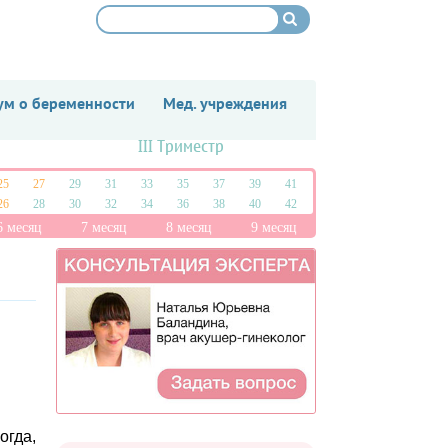
м о беременности
Мед. учреждения
III Триместр
25
27
29
31
33
35
37
39
41
26
28
30
32
34
36
38
40
42
6 месяц
7 месяц
8 месяц
9 месяц
огда,