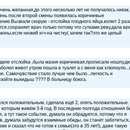
очень желанная,до этого несколько лет не получалось никак
 день после второй смены появилась коричневые
ние.Вызвали скорую - отслойка плодного яйца.колют 2 раз
тся.сохраняет врач только потому что сутками реву.дала вр
рмоны,если низкий хгч-на чистку( зачем так?это же целый
еделе отслойка ,была мазня коричневая,прописали ношпу,д
аболел живот утром пошла в туалет а с меня как хлюпнуло...
е. Самочувствие стало лучше чем было...легкость и
роизойти выкидыш ???? В больницу боюсь
ался положительным, сделала ещё 2, опять положительные.
 которым живём 3-й год. В последние полгода отношения 
, а тут такое событие, думала он обрадуется, потому что я
ив, думала забудутся взаимные обиды, он станет заботиться,
ке и сказал что не готов к семье(это в 35 лет!), даже такую