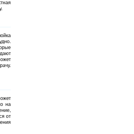
тная
.
лойка
удно.
торые
ждают
может
рачу.
может
ко на
ение,
ся от
щения