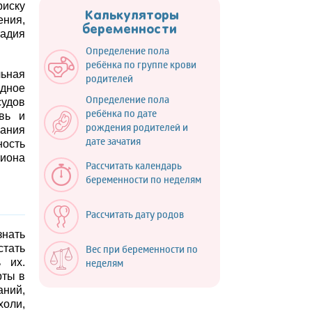
риску
Калькуляторы
ния,
беременности
адия
Определение пола
ребёнка по группе крови
льная
родителей
одное
Определение пола
судов
ребёнка по дате
вь и
рождения родителей и
вания
дате зачатия
ность
риона
Рассчитать календарь
беременности по неделям
Рассчитать дату родов
знать
стать
Вес при беременности по
 их.
неделям
рты в
аний,
холи,