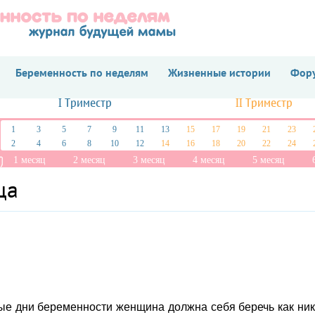
Беременность по неделям
Жизненные истории
Фору
I Триместр
II Триместр
1
3
5
7
9
11
13
15
17
19
21
23
2
4
6
8
10
12
14
16
18
20
22
24
1 месяц
2 месяц
3 месяц
4 месяц
5 месяц
ца
ые дни беременности женщина должна себя беречь как ник