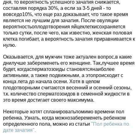
дня, то вероятность успешного зачатия снижается,
составляя порядка 30%, а если за 3-5 дней - то
вовседо10%, что еще раз доказывает, что такое время
является не лучшим для зачатия. После овуляции
вероятностьоплодотворения яйцеклеткисохраняется
только сутки, после чего, как известно, женская половая
клетка погибает, а вероятность зачатия приравнивается к
нулю.
Оказывается, для мужчин тоже актуален вопрос,в какие
днилучше забеременеть его женщине. Так,лучшее время
будет, когдасперматозоиды становятсянаиболее
активными, а также подвижными, а этопроисходит с
конца лета до начала осени. Хотя в целом
плодотворными считаются весенний и осенний сезоны,
т.к. количество сперматозоидов в семенной жидкости в
это время достигает своего максимума.
Некоторые хотят спланироватьпомимо времени пол
ребенка. Узнать, когда можнозабеременеть ребенком
определенного пола, можно из статьи
"Пол ребенка по
дате зачатия".