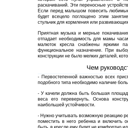
раскачиваний. Эти переносные устройст
Если перед малышом повесить любимые 
будет всецело поглощено этим заняти
стульчик для кормления или развивающих 
Приятная музыка и мерные покачивания
отпадает необходимость для мамы часа
малюток кресла снабжены яркими па
функциональное назначение. При выбо
конструкции не было мелких деталей, кот
Чем руководс
- Первостепенной важностью всех присп
подобного типа необходимо наличие бол
- У качели должна быть большая площад
веса его перевернуть. Основа констр
наибольшей устойчивости.
- Нужно учитывать возможную реакцию р
поместить в него ребенка и включить 
быть, в кресле ему будет не комфортно или