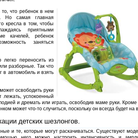
 то, что ребенок в нем
ь. Но самая главная
о кресла в том, чтобы
лаждаясь приятными
ме качелей, ребенок
зможность заняться
о легко переносить из
или разборные. Так что
г в автомобиль и взять
сможет освободить руки
т лежать, успокоенный
дией и дремать или играть, освободив маме руки. Кроме 
нком может что-то случиться, поскольку он всегда будет на в
ации детских шезлонгов.
ые и те, которые могут раскачиваться. Существуют моде
омощью него можно настроить интенсивность и ампли