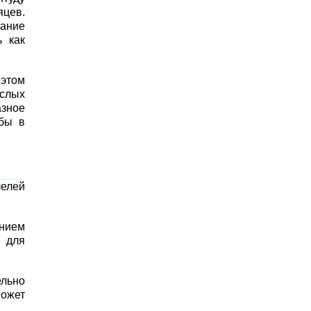
яцев.
мание
ь как
 этом
ослых
зное
обы в
челей
ением
й для
ельно
Может