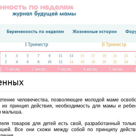
Беременность по неделям
Жизненные истории
Фору
I Триместр
II Триместр
1
3
5
7
9
11
13
15
17
19
21
23
2
4
6
8
10
12
14
16
18
20
22
24
1 месяц
2 месяц
3 месяц
4 месяц
5 месяц
енных
ретение человечества, позволяющее молодой маме освоб
 их принцип действия, необходимость для мамы и ребе
я малыша.
еля товаров для детей есть свой, разработанный тольк
ышей. Все они схожи между собой по принципу дейст
личия.