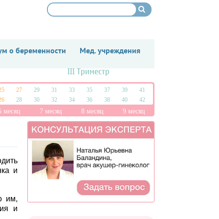
м о беременности
Мед. учреждения
III Триместр
25
27
29
31
33
35
37
39
41
26
28
30
32
34
36
38
40
42
6 месяц
7 месяц
8 месяц
9 месяц
одить
нка и
о им,
вия и