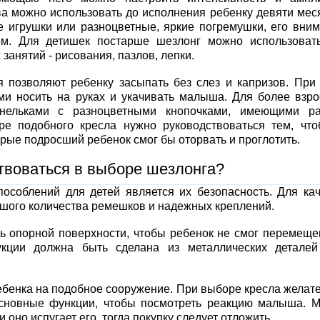
ва можно использовать до исполнения ребенку девяти мес
игрушки или разноцветные, яркие погремушки, его вни
ем. Для детишек постарше шезлонг можно использоват
занятий - рисования, пазлов, лепки.
 позволяют ребенку засыпать без слез и капризов. При
ми носить на руках и укачивать малыша. Для более взр
нельками с разноцветными кнопочками, имеющими ра
ре подобного кресла нужно руководствоваться тем, чт
орые подросший ребенок смог бы оторвать и проглотить.
твоваться в выборе шезлонга?
особлений для детей является их безопасность. Для ка
ьшого количества ремешков и надежных креплений.
ь опорной поверхности, чтобы ребенок не смог перемещ
укции должна быть сделана из металлических детале
ебенка на подобное сооружение. При выборе кресла желат
основные функции, чтобы посмотреть реакцию малыша. 
 оно испугает его, тогда покупку следует отложить.