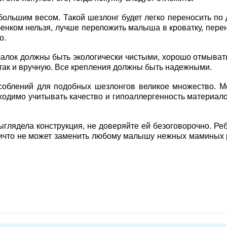
большим весом. Такой шезлонг будет легко переносить по 
бенком нельзя, лучше переложить малыша в кроватку, пере
о.
чалок должны быть экологически чистыми, хорошо отмыват
 так и вручную. Все крепления должны быть надежными.
соблений для подобных шезлонгов великое множество. 
бходимо учитывать качество и гипоаллергенность материало
ыглядела конструкция, не доверяйте ей безоговорочно. Ре
ничто не может заменить любому малышу нежных маминых 