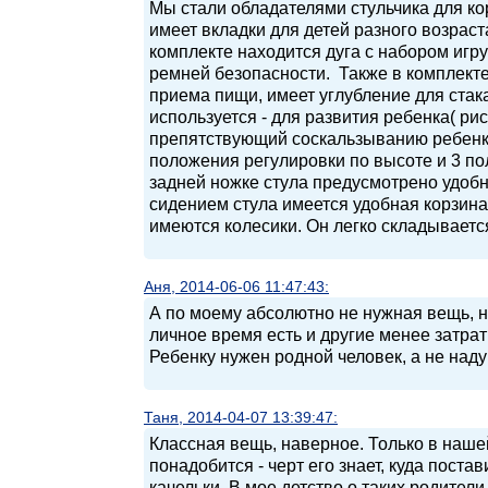
Мы стали обладателями стульчика для кор
имеет вкладки для детей разного возраст
комплекте находится дуга с набором игр
ремней безопасности. Также в комплекте 
приема пищи, имеет углубление для стак
используется - для развития ребенка( ри
препятствующий соскальзыванию ребенк
положения регулировки по высоте и 3 по
задней ножке стула предусмотрено удобн
сидением стула имеется удобная корзина
имеются колесики. Он легко складываетс
Аня, 2014-06-06 11:47:43:
А по моему абсолютно не нужная вещь, н
личное время есть и другие менее затра
Ребенку нужен родной человек, а не над
Таня, 2014-04-07 13:39:47:
Классная вещь, наверное. Только в наше
понадобится - черт его знает, куда поста
качельки. В мое детство о таких родители