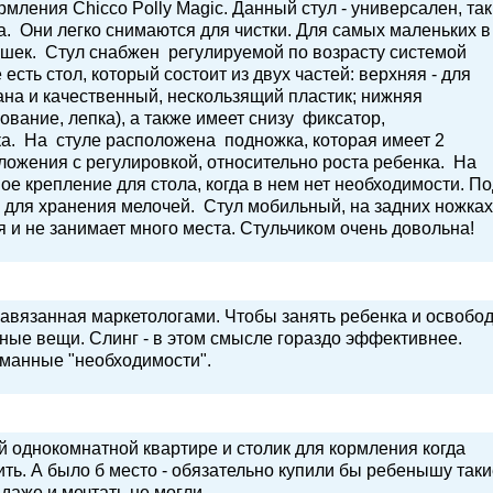
мления Chicco Polly Magic. Данный стул - универсален, так
а. Они легко снимаются для чистки. Для самых маленьких в
ушек. Стул снабжен регулируемой по возрасту системой
есть стол, который состоит из двух частей: верхняя - для
ана и качественный, нескользящий пластик; нижняя
сование, лепка), а также имеет снизу фиксатор,
а. На стуле расположена подножка, которая имеет 2
ложения с регулировкой, относительно роста ребенка. На
ое крепление для стола, когда в нем нет необходимости. П
 для хранения мелочей. Стул мобильный, на задних ножках
я и не занимает много места. Стульчиком очень довольна!
авязанная маркетологами. Чтобы занять ребенка и освобо
тные вещи. Слинг - в этом смысле гораздо эффективнее.
уманные "необходимости".
й однокомнатной квартире и столик для кормления когда
вить. А было б место - обязательно купили бы ребенышу так
 даже и мечтать не могли.