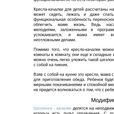
Кресла-качалки для детей рассчитаны на
может сидеть, лежать и даже спат
функциональная особенность переносног
облегчить маме жизнь. Ведь нас
мелодиями, заложенными в програм
успокаивается, и мама имеет во
неотложными делами.
Помимо того, что кресло-качалки можн
комнаты в комнату, они еще и складные 
можно очень легко уложить такой шезлон
с собой на пикник.
Взяв с собой на кухню это кресло, мама 
для приготовления обеда. Ребенок буде
мерными покачиваниями и спокойной мело
не придется волноваться о том, что с ребе
Модифик
Шезлонги - качалки
делятся на неподвижн
которых есть пульт управления. С п