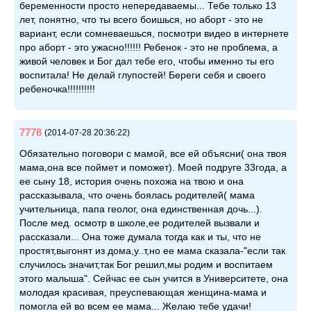
беременности просто непередаваемы... Тебе только 13
лет, понятно, что ты всего боишься, но аборт - это не
вариант, если сомневаешься, посмотри видео в интернете
про аборт - это ужасно!!!!!! Ребенок - это не проблема, а
живой человек и Бог дал тебе его, чтобы именно ты его
воспитала! Не делай глупостей! Береги себя и своего
ребеночка!!!!!!!!!!
7778
(2014-07-28 20:36:22)
Обязательно поговори с мамой, все ей объясни( она твоя
мама,она все поймет и поможет). Моей подруге 33года, а
ее сыну 18, история очень похожа на твою и она
рассказывала, что очень боялась родителей( мама
учительница, папа геолог, она единственная дочь...).
После мед. осмотр в школе,ее родителей вызвали и
рассказали... Она тоже думала тогда как и ты, что не
простят,выгонят из дома,у..т,но ее мама сказала-"если так
случилось значит,так Бог решил,мы родим и воспитаем
этого малыша". Сейчас ее сын учится в Университете, она
молодая красивая, преуспевающая женщина-мама и
помогла ей во всем ее мама... Желаю тебе удачи!