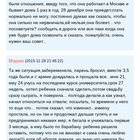
были отношения, ввиду того, что она работает в Москве и
бывает дома 1 раз в год. 28 декабря она приедет,спать
нормально не могу, постоянно думаю как сказать, чтобы
она сильно не нервничала,ей нельзя,она болеет... что
посоветуете? сообщить в дороге или все-таки когда она
уже будет дома позвонить и сказать. пожалуйста, очень
нужен ваш совет...
Мария
(2015-11-28 21:46:22)
Та же ситуация,забеременела, парень бросил, вместе 3,5
года были,и с армии дождалась и прощала все...мне 21,
ему 24.учусь на последнем курсе университета,срок 27
недель. хотел ребенка сначала сделать,потом свадьбу
сразу сыграть, я поверила... полгода делали,а как узнал,
начал относиться на отвали, посылать, то времени у него
то еще что... потом сказал, что изменил...измену
простила, но он так и продолжал дальше гулять и не
предпринимал никаких мер, я бегала и унижалась первые
3 месяца, а ему было по барабану. ребенка решила
оставить, потому что он не виноват и сама очень люблю
деток))) хотя об аборте думала, но знаю что никогда бы