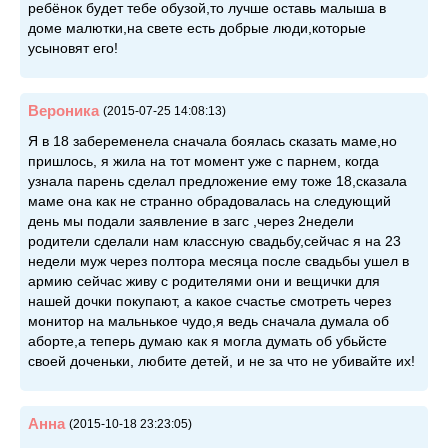
ребёнок будет тебе обузой,то лучше оставь малыша в
доме малютки,на свете есть добрые люди,которые
усыновят его!
Вероника
(2015-07-25 14:08:13)
Я в 18 забеременела сначала боялась сказать маме,но
пришлось, я жила на тот момент уже с парнем, когда
узнала парень сделал предложение ему тоже 18,сказала
маме она как не странно обрадовалась на следующий
день мы подали заявление в загс ,через 2недели
родители сделали нам классную свадьбу,сейчас я на 23
недели муж через полтора месяца после свадьбы ушел в
армию сейчас живу с родителями они и вещички для
нашей дочки покупают, а какое счастье смотреть через
монитор на мальнькое чудо,я ведь сначала думала об
аборте,а теперь думаю как я могла думать об убьйсте
своей доченьки, любите детей, и не за что не убивайте их!
Анна
(2015-10-18 23:23:05)