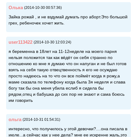
Олька
(2014-10-30 00:57:36)
Зайка рожай , и не вздумай думать про аборт.Это большой
грех, ребеночек хочет жить.
user113422
(2014-10-30 12:03:24)
я беременна в 18лет на 11-12неделе на моего парня
нельзя положится так как вёдёт он себя странно по
отношению ко мне я думаю что он напуган и не был готов
взять на себя такую отвецтвенность я его не осуждаю
просто надеюсь на то что он все поймёт когда я рожу,а
маме сказала по телефону когда была 3я неделя и слава
богу так бы она меня убила еслиб я сидела бы
рядом,отец и бабушка до сих пор не знают и сама боюсь
им говорить
ольга
(2014-10-31 01:54:31)
интересно, что получилось у этой девочки?....она писала в
июле...а сейчас как у нее дела? мне ее искренне жаль,это