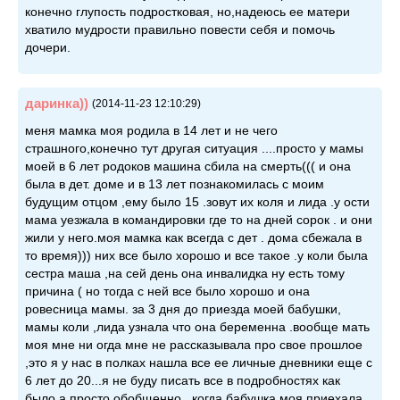
конечно глупость подростковая, но,надеюсь ее матери
хватило мудрости правильно повести себя и помочь
дочери.
даринка))
(2014-11-23 12:10:29)
меня мамка моя родила в 14 лет и не чего
страшного,конечно тут другая ситуация ....просто у мамы
моей в 6 лет родоков машина сбила на смерть((( и она
была в дет. доме и в 13 лет познакомилась с моим
будущим отцом ,ему было 15 .зовут их коля и лида .у ости
мама уезжала в командировки где то на дней сорок . и они
жили у него.моя мамка как всегда с дет . дома сбежала в
то время))) них все было хорошо и все такое .у коли была
сестра маша ,на сей день она инвалидка ну есть тому
причина ( но тогда с ней все было хорошо и она
ровесница мамы. за 3 дня до приезда моей бабушки,
мамы коли ,лида узнала что она беременна .вообще мать
моя мне ни огда мне не рассказывала про свое прошлое
,это я у нас в полках нашла все ее личные дневники еще с
6 лет до 20...я не буду писать все в подробностях как
было а просто обобщенно...когда бабушка моя приехала