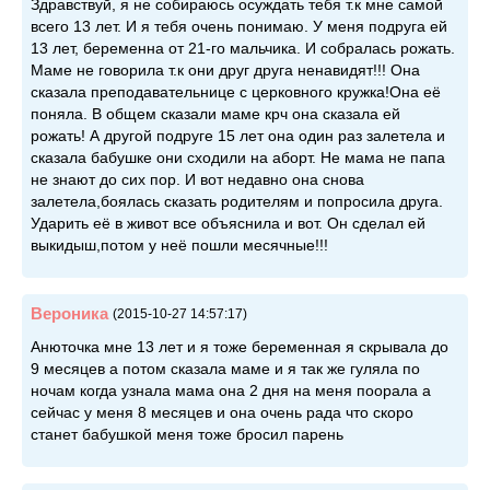
Здравствуй, я не собираюсь осуждать тебя т.к мне самой
всего 13 лет. И я тебя очень понимаю. У меня подруга ей
13 лет, беременна от 21-го мальчика. И собралась рожать.
Маме не говорила т.к они друг друга ненавидят!!! Она
сказала преподавательнице с церковного кружка!Она её
поняла. В общем сказали маме крч она сказала ей
рожать! А другой подруге 15 лет она один раз залетела и
сказала бабушке они сходили на аборт. Не мама не папа
не знают до сих пор. И вот недавно она снова
залетела,боялась сказать родителям и попросила друга.
Ударить её в живот все объяснила и вот. Он сделал ей
выкидыш,потом у неё пошли месячные!!!
Вероника
(2015-10-27 14:57:17)
Анюточка мне 13 лет и я тоже беременная я скрывала до
9 месяцев а потом сказала маме и я так же гуляла по
ночам когда узнала мама она 2 дня на меня поорала а
сейчас у меня 8 месяцев и она очень рада что скоро
станет бабушкой меня тоже бросил парень