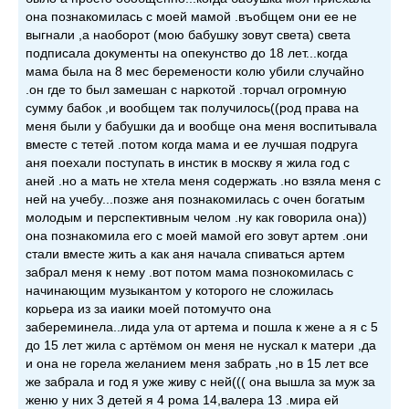
она познакомилась с моей мамой .въобщем они ее не
выгнали ,а наоборот (мою бабушку зовут света) света
подписала документы на опекунство до 18 лет...когда
мама была на 8 мес беремености колю убили случайно
.он где то был замешан с наркотой .торчал огромную
сумму бабок ,и вообщем так получилось((род права на
меня были у бабушки да и вообще она меня воспитывала
вместе с тетей .потом когда мама и ее лучшая подруга
аня поехали поступать в инстик в москву я жила год с
аней .но а мать не хтела меня содержать .но взяла меня с
ней на учебу...позже аня познакомилась с очен богатым
молодым и перспективным челом .ну как говорила она))
она познакомила его с моей мамой его зовут артем .они
стали вместе жить а как аня начала спиваться артем
забрал меня к нему .вот потом мама познокомилась с
начинающим музыкантом у которого не сложилась
корьера из за иаики моей потомучто она
забереминела..лида ула от артема и пошла к жене а я с 5
до 15 лет жила с артёмом он меня не нускал к матери ,да
и она не горела желанием меня забрать ,но в 15 лет все
же забрала и год я уже живу с ней((( она вышла за муж за
женю у них 3 детей я 4 рома 14,валера 13 .мира ей