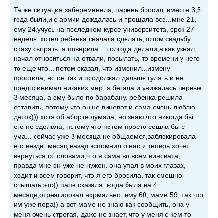
Та же ситуация,забеременела, парень бросил, вместе 3,5
года были,и с армии дождалась и прощала все...мне 21,
ему 24.учусь на последнем курсе университета, срок 27
недель. хотел ребенка сначала сделать,потом свадьбу
сразу сыграть, я поверила... полгода делали,а как узнал,
начал относиться на отвали, посылать, то времени у него
то еще что... потом сказал, что изменил...измену
простила, но он так и продолжал дальше гулять и не
предпринимал никаких мер, я бегала и унижалась первые
3 месяца, а ему было по барабану. ребенка решила
оставить, потому что он не виноват и сама очень люблю
деток))) хотя об аборте думала, но знаю что никогда бы
его не сделала, потому что потом просто сошла бы с
ума... сейчас уже 3 месяца не общаемся,заблокировала
его везде. месяц назад вспомнил о нас и теперь хочет
вернуться со словами,что я сама во всем виновата,
правда мне он уже не нужен. она упал в моих глазах,
ходит и всем говорит, что я его бросила, так смешно
слышать это)) папе сказала, когда была на 4
месяце,отреагировал нормально, ему 60, маме 59, так что
им уже пора)) а вот маме не знаю как сообщить, она у
меня очень строгая, даже не знает, что у меня с кем-то