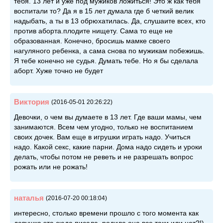
тебя. 13 лет и уже под мужиков ложиться! Это ж как тебя
воспитали то? Да я в 15 лет думала где б четкий велик
надыбать, а ты в 13 обрюхатилась. Да, слушаите всех, кто
против аборта.плодите нищету. Сама то еще не
образованная. Конечно, бросишь мамке своего
нагуляного ребенка, а сама снова по мужикам побежишь.
Я тебе конечно не судья. Думать тебе. Но я бы сделала
аборт. Хуже точно не будет
Виктория
(2016-05-01 20:26:22)
Девочки, о чем вы думаете в 13 лет. Где ваши мамы, чем
занимаются. Всем чем угодно, только не воспитанием
своих дочек. Вам еще в игрушки играть надо. Учиться
надо. Какой секс, какие парни. Дома надо сидеть и уроки
делать, чтобы потом не реветь и не разрешать вопрос
рожать или не рожать!
наталья
(2016-07-20 00:18:04)
интересно, столько времени прошло с того момента как