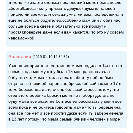
тяжело.Но знаете сколько последствий может быть после
аборта!Еще...я хочу призвать девушек думать головой
пришло ли время для секса,нужны ли вам последствия...и
еще не бояться родителей,особенно мам,они любят нас
больше всех на свете и обязательно все поймут и
простят,поверьте,даже если вам кажется,что это ну совсем
невозможно!!
Анастасия
(2015-01-10 12:34:36)
У меня история тоже есть меня мама родила в 14лет в то
время когда моему отцу было 15 мне рассказывала
бабушка что мама хотела делать аборт у неё не было
отца но всё таки её парень не бросил её сейчас мне 17 я
тоже беременна и это очень большой стресс потому что
отец этого ребёнка бросил меня но я аборт делать не
буду мама всё знает не бойтесь ей рассказать у меня все
всем пока и не бойтесь говорить маме что ты беременна
она все поймет и все простит даже если ты забеременела
в 13 лет потому что мама самый близкий человек в мире