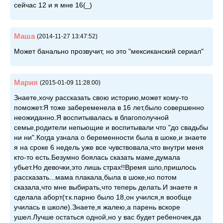
сейчас 12 и я мне 16(_)
Маша
(2014-11-27 13:47:52)
Может банально прозвучит, но это "мексиканский сериал"
Мария
(2015-01-09 11:28:00)
Знаете,хочу рассказать свою историю,может кому-то
поможет.Я тоже забеременела в 16 лет,было совершенно
неожиданно.Я воспитывалась в благополучной
семье,родители непьющие и воспитывали что "до свадьбы
ни ни".Когда узнала о беременности была в шоке,и знаете
я на сроке 6 недель уже все чувствовала,что внутри меня
кто-то есть.Безумно боялась сказать маме,думала
убьет.Но девочки,это лишь страх!!Время шло,пришлось
рассказать...мама плакала,была в шоке,но потом
сказала,что мне выбирать,что теперь делать.И знаете я
сделала аборт(т.к.парню было 18,он учился,я вообще
училась в школе).Знаете,я жалею,а парень вскоре
ушел.Лучше остаться одной,но у вас будет ребеночек,да