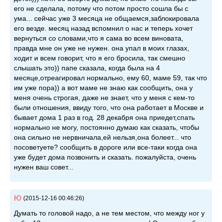
его не сделала, потому что потом просто сошла бы с
ума... сейчас уже 3 месяца не общаемся,заблокировала
его везде. месяц назад вспомнил о нас и теперь хочет
вернуться со словами,что я сама во всем виновата,
правда мне он уже не нужен. она упал в моих глазах,
ходит и всем говорит, что я его бросила, так смешно
слышать это)) папе сказала, когда была на 4
месяце,отреагировал нормально, ему 60, маме 59, так что
им уже пора)) а вот маме не знаю как сообщить, она у
меня очень строгая, даже не знает, что у меня с кем-то
были отношения, ввиду того, что она работает в Москве и
бывает дома 1 раз в год. 28 декабря она приедет,спать
нормально не могу, постоянно думаю как сказать, чтобы
она сильно не нервничала,ей нельзя,она болеет... что
посоветуете? сообщить в дороге или все-таки когда она
уже будет дома позвонить и сказать. пожалуйста, очень
нужен ваш совет...
Ю
(2015-12-16 00:46:26)
Думать то головой надо, а не тем местом, что между ног у