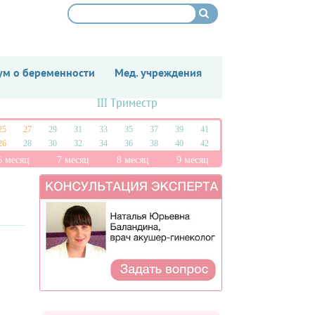
м о беременности
Мед. учреждения
III Триместр
25
27
29
31
33
35
37
39
41
26
28
30
32
34
36
38
40
42
6 месяц
7 месяц
8 месяц
9 месяц