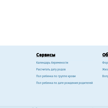
Сервисы
О
Календарь беремености
Фор
Рассчитать дату родов
Жиз
Пол ребенка по группе крови
Воп
Пол ребенка по дате рождения родителей