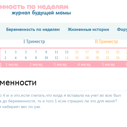
Беременность по неделям
Жизненные истории
Фору
I Триместр
II Триместр
1
3
5
7
9
11
13
15
17
19
21
23
2
4
6
8
10
12
14
16
18
20
22
24
1 месяц
2 месяц
3 месяц
4 месяц
5 месяц
еменности
о 4 кг и это,если считать,что когда я вставала на учет во всю был
а до беременности, то и того 1 кг,не страшно ли это для меня?
 набирает вес по узи.