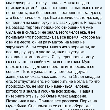
мы с дочерью его не узнавали. Начал поздно
приходить домой, врал постоянно, я пыталась с ним
поговорить, все бесполезно, постоянные скандалы,
это было начало конца. Все закончилось тогда, когда
он поднял на меня руку на глазах у детей. Я подала
на развод, терпеть подобного отношения я уже
была не в силах. Я не знала этого человека, я не
понимала что происходит, за все время, которое мы
с ним вместе, он ни разу матом на меня не
заругался, были ссоры, много чего пережили, но
всегда друг друга уважали, шли на уступки,
находили компромиссы. Я с уверенностью могу
сказать. что он любил меня все эти годы. Муж
съехал от нас, детьми перестал интересоваться
совсем. Потом узнала что у него есть другая
женщина, ей оказалась соплячка на 18 лет младше
его. Я отпустила его, но поверить не могла в то что
происходило, не мог так измениться человек,
которого я знала и любила всю жизнь… Наша в
интернете отзывы об Ольге Александровне.
Позвонила к ней. Пришла все рассказа. Порча на
муже была. Она помогла ее снять и оберег для