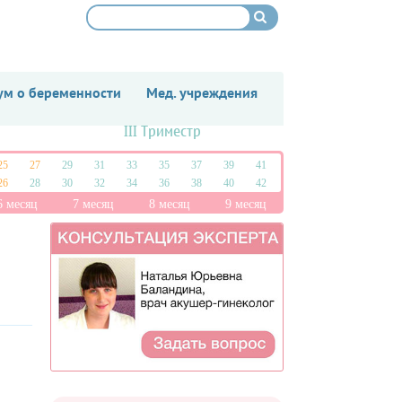
м о беременности
Мед. учреждения
III Триместр
25
27
29
31
33
35
37
39
41
26
28
30
32
34
36
38
40
42
6 месяц
7 месяц
8 месяц
9 месяц