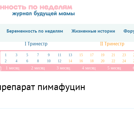
Беременность по неделям
Жизненные истории
Фору
I Триместр
II Триместр
1
3
5
7
9
11
13
15
17
19
21
23
2
4
6
8
10
12
14
16
18
20
22
24
1 месяц
2 месяц
3 месяц
4 месяц
5 месяц
препарат пимафуцин