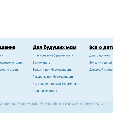
бщение
Для будущих мам
Все о дет
ум
Планирование беременности
Для грудничка
ненные истории
Важно знать
Болезни у детей
росы и ответы
Болезни при беременности
Для детей и род
Лекарства при беременности
Что можно и нельзя беременным
До и после родов
За подробной консультацией обращайтесь к своему лечащему врачу. Сайт не