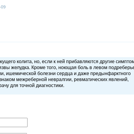
-09
кущего колита, но, если к ней прибавляются другие симпто
язвы желудка. Кроме того, ноющая боль в левом подреберь
ии, ишемической болезни сердца и даже предынфарктного
изнаком межреберной невралгии, ревматических явлений,
рачу для точной диагностики.