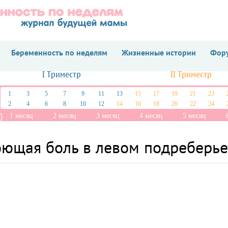
Беременность по неделям
Жизненные истории
Фору
I Триместр
II Триместр
1
3
5
7
9
11
13
15
17
19
21
23
2
4
6
8
10
12
14
16
18
20
22
24
1 месяц
2 месяц
3 месяц
4 месяц
5 месяц
оющая боль в левом подреберье