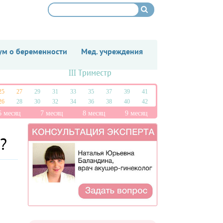
м о беременности
Мед. учреждения
III Триместр
25
27
29
31
33
35
37
39
41
26
28
30
32
34
36
38
40
42
6 месяц
7 месяц
8 месяц
9 месяц
?