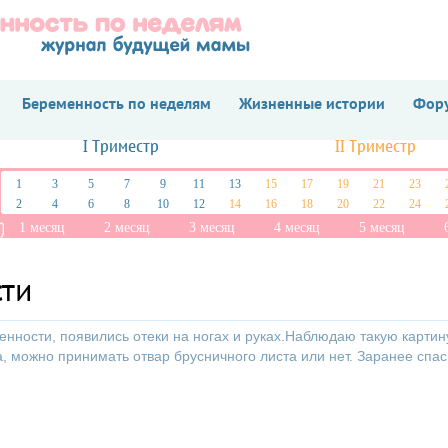
Беременность по неделям
Жизненные истории
Фору
I Триместр
II Триместр
1
3
5
7
9
11
13
15
17
19
21
23
2
4
6
8
10
12
14
16
18
20
22
24
1 месяц
2 месяц
3 месяц
4 месяц
5 месяц
сти
енности, появились отеки на ногах и руках.Наблюдаю такую картин
, можно принимать отвар брусничного листа или нет. Заранее спас