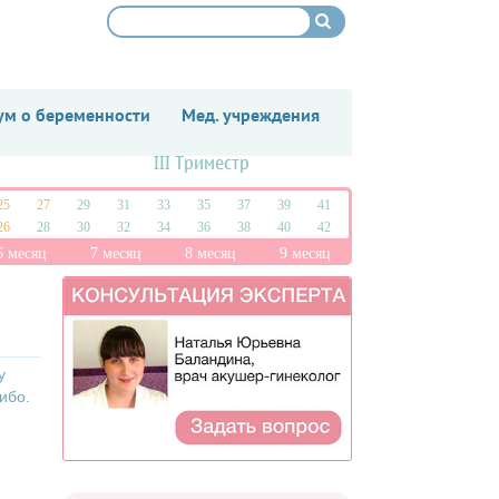
м о беременности
Мед. учреждения
III Триместр
25
27
29
31
33
35
37
39
41
26
28
30
32
34
36
38
40
42
6 месяц
7 месяц
8 месяц
9 месяц
у
ибо.